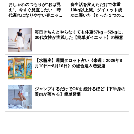
おしゃれのつもりが“おば見
食生活を変えただけで体重
え”。今すぐ見直したい「時
10kg以上減。ダイエット成
代遅れになりやすい春ニッ...
功に導いた【たった１つの...
毎日きちんとやらなくても体重57kg→52kgに。
30代女性が実践した【簡単ダイエット】の極意
【水瓶座】週間タロット占い《来週：2026年8
月10日〜8月16日》の総合運＆恋愛運
ジャンプするだけでOK◎ 続けるほど【下半身の
贅肉が落ちる】簡単習慣