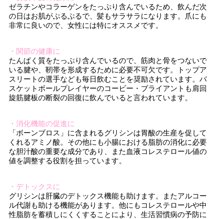
ゼラチンやコラーゲンをたっぷり含んでいるため、飲んだ次
の日はお肌がぷるぷるで、髪もサラサラになります。爪にも
非常に良いので、女性には特にオススメです。
・関節の健康に
たんぱく質をたっぷり含んでいるので、筋肉と骨をつないで
いる腱や、靭帯を形成するために必要不可欠です。トップア
スリートの選手なども毎日飲むことを奨励されています。バ
スケットボールプレイヤーのコービー・ブライアントも肩回
旋筋腱板の断裂の回復に飲んでいると言われています。
・消化機能の促進に
「ボーンブロス」に含まれるグリシンは胃酸の生産を促して
くれるアミノ酸。その他にも小腸における脂肪の消化に必要
な胆汁酸の重要な成分であり、また血液コレステロール値の
値を調整する役割を担っています。
・デトックスに
グリシンは肝臓のデトックス機能も助けます。またアルコー
ル代謝も助ける機能があります。他にもコレステロールや中
性脂肪を蓄積しにくくすることにより、生活習慣病の予防に