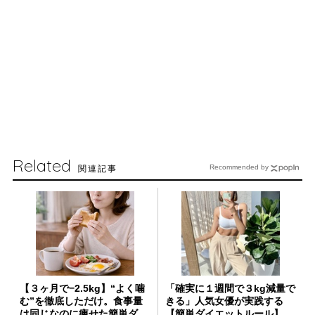
Related
関連記事
Recommended by
【３ヶ月で−2.5kg】“よく噛
「確実に１週間で３kg減量で
む”を徹底しただけ。食事量
きる」人気女優が実践する
は同じなのに痩せた簡単ダ...
【簡単ダイエットルール】