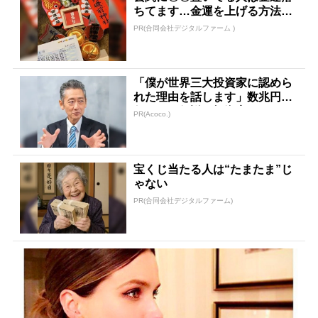
ちてます…金運を上げる方法と
は
PR(合同会社デジタルファーム )
「僕が世界三大投資家に認めら
れた理由を話します」数兆円を
任された伝説の投資家
PR(Acoco.)
宝くじ当たる人は“たまたま”じ
ゃない
PR(合同会社デジタルファーム)