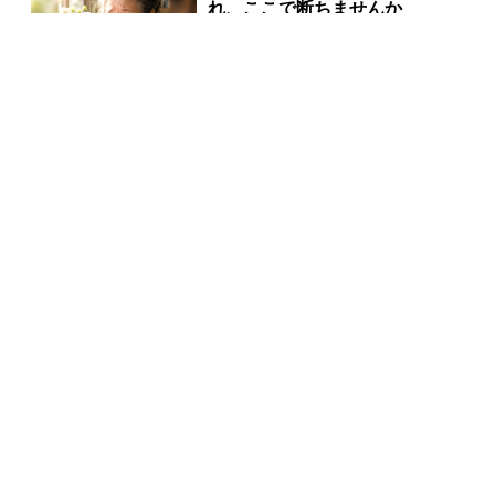
れ、ここで断ちませんか
PR(合同会社デジタルファーム )
【当選した人が暴露】宝くじ運
が動く時、必ずある前触れ
PR(合同会社デジタルファーム )
宝くじの買い方、気づいた人から結果が変わっていく