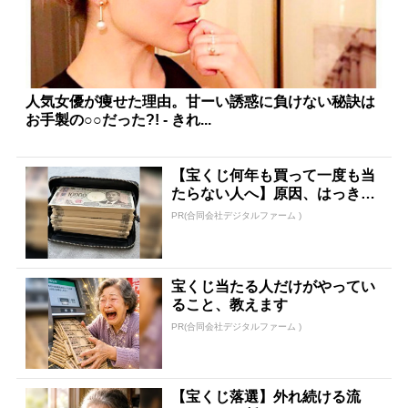
人気女優が痩せた理由。甘ーい誘惑に負けない秘訣は
お手製の○○だった?! - きれ...
【宝くじ何年も買って一度も当
たらない人へ】原因、はっきり
してます
PR(合同会社デジタルファーム )
宝くじ当たる人だけがやってい
ること、教えます
PR(合同会社デジタルファーム )
【宝くじ落選】外れ続ける流