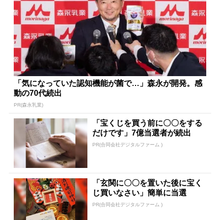
「気になっていた認知機能が菌で…」森永が開発。感
動の70代続出
PR(森永乳業)
「宝くじを買う前に〇〇をする
だけです」7億当選者が続出
PR(合同会社デジタルファーム )
「玄関に〇〇を置いた後に宝く
じ買いなさい」簡単に当選
PR(合同会社デジタルファーム )