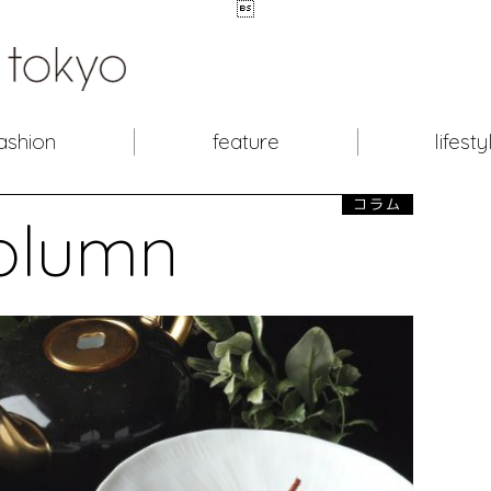

ashion
feature
lifesty
コラム
olumn