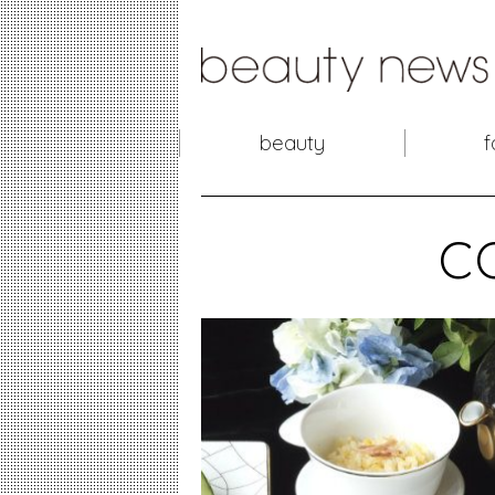
beauty
f
c