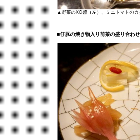
▲野菜のXO醬（左）、ミニトマトのカ
■仔豚の焼き物入り前菜の盛り合わ