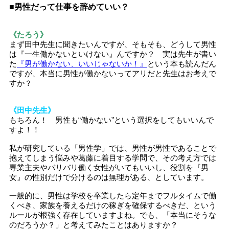
■男性だって仕事を辞めていい？
《たろう》
まず田中先生に聞きたいんですが、そもそも、どうして男性
は『一生働かないといけない』んですか？ 実は先生が書い
た
『男が働かない、いいじゃないか！』
という本も読んだん
ですが、本当に男性が働かないってアリだと先生はお考えで
すか？
《田中先生》
もちろん！ 男性も“働かない”という選択をしてもいいんで
すよ！！
私が研究している「男性学」では、男性が男性であることで
抱えてしまう悩みや葛藤に着目する学問で、その考え方では
専業主夫やバリバリ働く女性がいてもいいし、役割を『男
女』の性別だけで分けるのは無理がある、としています。
一般的に、男性は学校を卒業したら定年までフルタイムで働
くべき、家族を養えるだけの稼ぎを確保するべきだ、という
ルールが根強く存在していますよね。でも、「本当にそうな
のだろうか？」と考えてみたことはありますか？