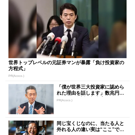
世界トップレベルの元証券マンが暴露「負け投資家の
方程式」
PR(Acoco.)
「僕が世界三大投資家に認めら
れた理由を話します」数兆円を
任された伝説の投資家
PR(Acoco.)
同じ宝くじなのに、当たる人と
外れる人の違い実は“ここ”でし