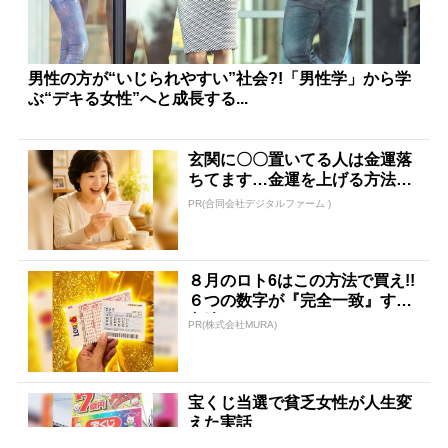
男性の方が“いじられやすい”社会?!「男性学」から学
ぶ“デキる女性”へと成長する...
玄関に〇〇置いてる人は金運落
ちてます…金運を上げる方法と
は
PR(合同会社デジタルファーム )
８月のロト6はこの方法で買え!!
６つの数字が『完全一致』する
方法
PR(株式会社MURA)
宝くじ当選で貧乏女性が人生変
えた実話
PR(合同会社デジタルファーム )