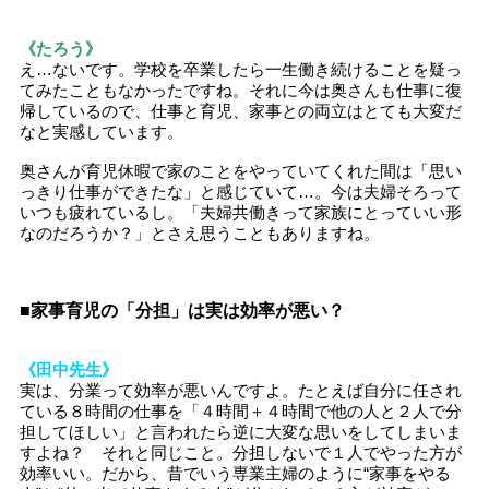
《たろう》
え…ないです。学校を卒業したら一生働き続けることを疑っ
てみたこともなかったですね。それに今は奥さんも仕事に復
帰しているので、仕事と育児、家事との両立はとても大変だ
なと実感しています。
奥さんが育児休暇で家のことをやっていてくれた間は「思い
っきり仕事ができたな」と感じていて…。今は夫婦そろって
いつも疲れているし。「夫婦共働きって家族にとっていい形
なのだろうか？」とさえ思うこともありますね。
■家事育児の「分担」は実は効率が悪い？
《田中先生》
実は、分業って効率が悪いんですよ。たとえば自分に任され
ている８時間の仕事を「４時間＋４時間で他の人と２人で分
担してほしい」と言われたら逆に大変な思いをしてしまいま
すよね？ それと同じこと。分担しないで１人でやった方が
効率いい。だから、昔でいう専業主婦のように“家事をやる