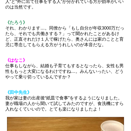
人”と“外に出て仕事をする人”が分かれている方が効率がいい
のは当然です。
《たろう》
それ、わかります…。同僚から「もし自分が年収3000万だっ
たら、それでも共働きする？」って聞かれたことがあるけ
ど、正直それだけ１人で稼げたら、奥さんには家のことと育
児に専念してもらえる方がうれしいのが本音だな。
《はなこ》
仕事もしながら、結婚も子育てもするとなったら、女性も男
性ももっと大変になるわけですね…。みんないったい、どう
やって乗り切っているんですか？
《田中先生》
我が家は妻の出産後“紙皿で食事”をするようになりました。
妻が職場の人から聞いて試してみたのですが、食洗機にすら
入れなくていいので。とても楽になりましたよ！