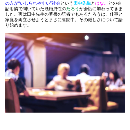
の方が“いじられやすい”社会
という
田中先生
と
はなこ
との会
話を隣で聞いていた既婚男性の
たろう
が会話に加わってきま
した。実は田中先生の著書の読者でもあるたろうは、仕事と
家庭を両立させようとまさに奮闘中。その厳しさについて語
り始めます。