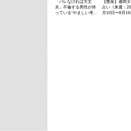
「バレなければ大丈
【蟹座】週間タ
夫」不倫する男性が持
占い《来週：20
っている“やましい考...
月10日〜8月16