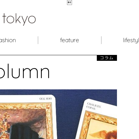

ashion
feature
lifesty
コラム
olumn