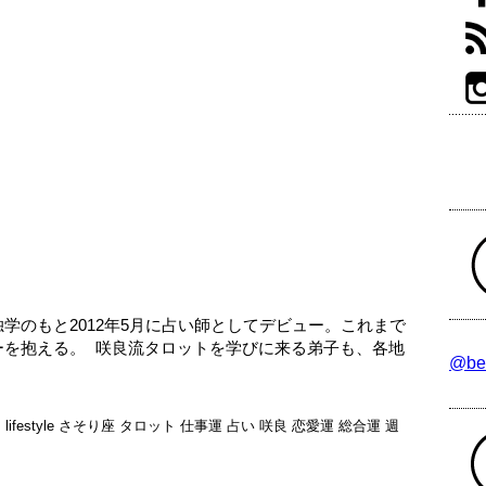
学のもと2012年5月に占い師としてデビュー。これまで
ーを抱える。 咲良流タロットを学びに来る弟子も、各地
@be
日
lifestyle
さそり座
タロット
仕事運
占い
咲良
恋愛運
総合運
週