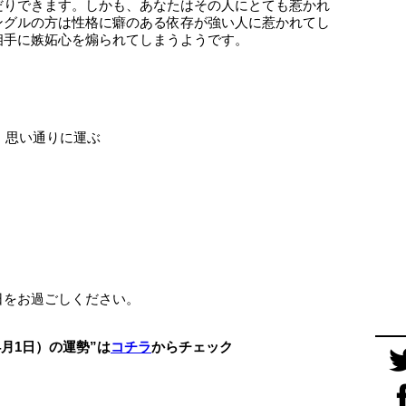
だりできます。しかも、あなたはその人にとても惹かれ
ングルの方は性格に癖のある依存が強い人に惹かれてし
相手に嫉妬心を煽られてしまうようです。
 思い通りに運ぶ
日をお過ごしください。
〜4月1日）の運勢”は
コチラ
からチェック