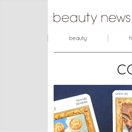
beauty
f
c