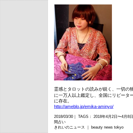
霊感とタロットの読みが鋭く、一切の独
に一万人以上鑑定し、全国にリピータ
に存在。
http://ameblo.jp/emika-aminyo/
2018/03/30｜ TAGS：
2018年4月2日〜4月8
間占い
きれいのニュース ｜
beauty news tokyo