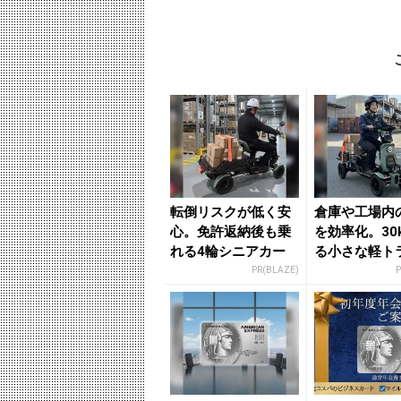
転倒リスクが低く安
倉庫や工場内
心。免許返納後も乗
を効率化。30
れる4輪シニアカー
る小さな軽ト
PR(BLAZE)
P