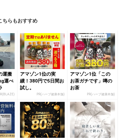
こちらもおすすめ
の運搬
アマゾン1位の実
アマゾン1位「この
kg運べ
績！380円で5日間お
お茶ガチです」噂の
ラ
試し。
お茶
R(BLAZE)
PR(ハーブ健康本舗)
PR(ハーブ健康本舗)