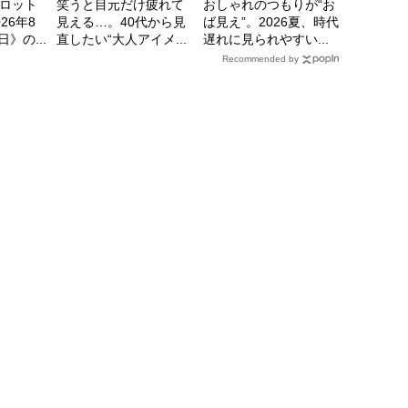
ロット
笑うと目元だけ疲れて
おしゃれのつもりが“お
26年8
見える…。40代から見
ば見え”。2026夏、時代
日》の...
直したい“大人アイメ...
遅れに見られやすい...
Recommended by