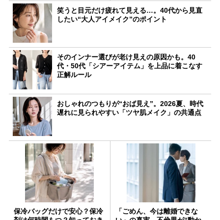
笑うと目元だけ疲れて見える…。40代から見直
したい“大人アイメイク”のポイント
そのインナー選びが老け見えの原因かも。40
代・50代「シアーアイテム」を上品に着こなす
正解ルール
おしゃれのつもりが“おば見え”。2026夏、時代
遅れに見られやすい「ツヤ肌メイク」の共通点
保冷バッグだけで安心？保冷
「ごめん、今は離婚できな
剤は何時間もつ？知っておき
い」の真実。不倫男が“動か