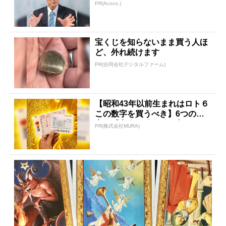
任された伝説の投資家
PR(Acoco.)
宝くじを知らないまま買う人ほ
ど、外れ続けます
PR(合同会社デジタルファーム)
【昭和43年以前生まれはロト６
この数字を買うべき】6つの数
字が「完全一致」する方...
PR(株式会社MURA)