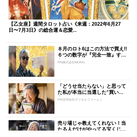
【乙女座】週間タロット占い《来週：2022年6月27
日〜7月3日》の総合運＆恋愛...
８月のロト6はこの方法で買え!!
６つの数字が『完全一致』する
方法
PR(株式会社MURA)
「どうせ当たらない」と思って
た私が本当に当選した“買い
方”がこれ
PR(合同会社デジタルファーム )
売り場じゃ教えてくれない！当
たる人だけがやってる宝くじの
習慣
PR(合同会社デジタルファーム )