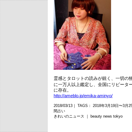
霊感とタロットの読みが鋭く、一切の独
に一万人以上鑑定し、全国にリピータ
に存在。
http://ameblo.jp/emika-aminyo/
2018/03/13｜ TAGS：
2018年3月19日〜3月2
間占い
きれいのニュース ｜
beauty news tokyo