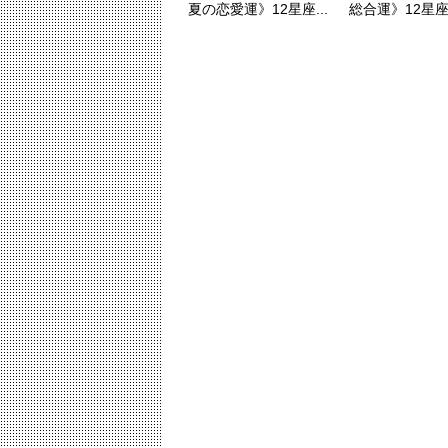
夏の恋愛運》12星座...
総合運》12星座ラ