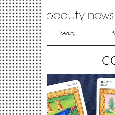
beauty
f
c