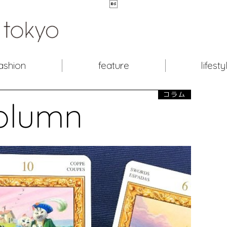

ashion
feature
lifesty
コラム
olumn