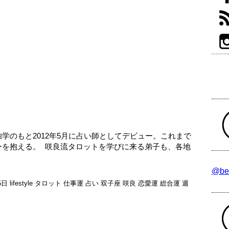
学のもと2012年5月に占い師としてデビュー。これまで
ーを抱える。 咲良流タロットを学びに来る弟子も、各地
@be
5日
lifestyle
タロット
仕事運
占い
双子座
咲良
恋愛運
総合運
週