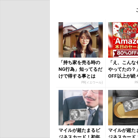
「持ち家を売る時の
「え、こんな
NG行為」知ってるだ
やってたの？」
けで得する事とは
OFF以上が続
場！Amazo
PR(イエウール)
P
が...
マイルが超たまるビ
マイルが超た
ジネスカード！初年
ジネスカード