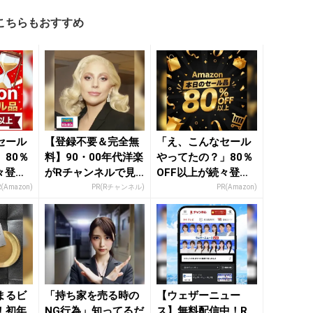
こちらもおすすめ
セール
【登録不要＆完全無
「え、こんなセール
80％
料】90・00年代洋楽
やってたの？」80％
々登
がRチャンネルで見
OFF以上が続々登
nの本気
放題
場！Amazonの本気
R(Amazon)
PR(Rチャンネル)
PR(Amazon)
が...
まるビ
「持ち家を売る時の
【ウェザーニュー
！初年
NG行為」知ってるだ
ス】無料配信中！R