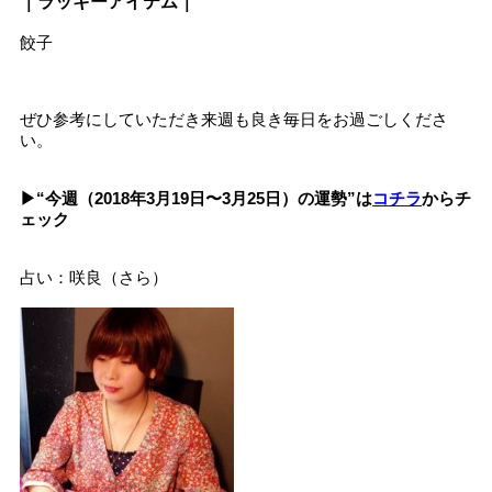
｜ラッキーアイテム｜
餃子
ぜひ参考にしていただき来週も良き毎日をお過ごしくださ
い。
▶︎“今週（2018年3月19日〜3月25日）の運勢”は
コチラ
からチ
ェック
占い：咲良（さら）