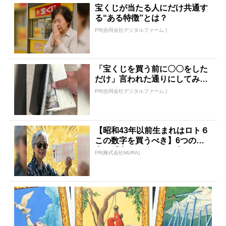
宝くじが当たる人にだけ共通す
る“ある特徴”とは？
PR(合同会社デジタルファーム )
「宝くじを買う前に〇〇をした
だけ」言われた通りにしてみた
ら…
PR(合同会社デジタルファーム )
【昭和43年以前生まれはロト６
この数字を買うべき】6つの数
字が「完全一致」する方...
PR(株式会社MURA)