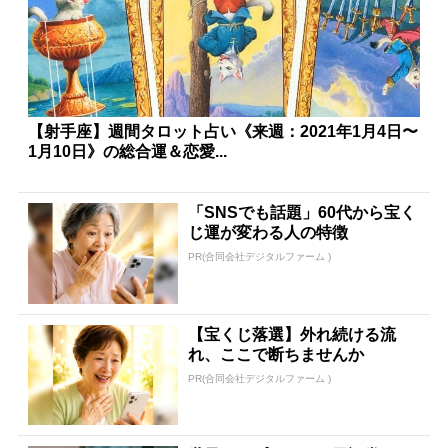
【射手座】週間タロット占い《来週：2021年1月4日〜
1月10日》の総合運＆恋愛...
「SNSでも話題」60代から宝く
じ運が変わる人の特徴
PR(合同会社デジタルファーム )
【宝くじ落選】外れ続ける流
れ、ここで断ちませんか
PR(合同会社デジタルファーム )