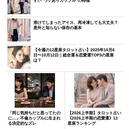
すい“ワケありカップル”の特徴
溶けてしまったアイス、再冷凍しても大丈夫？
意外と知らない保存の基本
【今週の12星座タロット占い】2025年10月6
日〜10月12日｜総合運＆恋愛運TOP3の星座
は？
「同じ気持ちだと思ってたの
【2026上半期】タロット占い
に…」不倫カップルに生まれ
《2026上半期の恋愛運》12
る決定的なズレ
星座ランキング