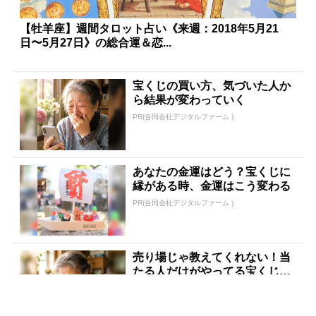
【牡羊座】週間タロット占い《来週：2018年5月21
日〜5月27日》の総合運＆恋...
宝くじの買い方、気づいた人か
ら結果が変わっていく
PR(合同会社デジタルファーム )
あなたの金運はどう？宝くじに
縁がある時、金運はこう変わる
PR(合同会社デジタルファーム )
売り場じゃ教えてくれない！当
たる人だけがやってる宝くじの
習慣
PR(合同会社デジタルファーム )