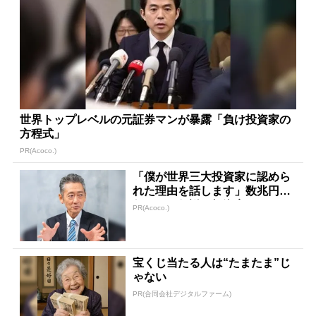
世界トップレベルの元証券マンが暴露「負け投資家の
方程式」
PR(Acoco.)
「僕が世界三大投資家に認めら
れた理由を話します」数兆円を
任された伝説の投資家
PR(Acoco.)
宝くじ当たる人は“たまたま”じ
ゃない
PR(合同会社デジタルファーム)