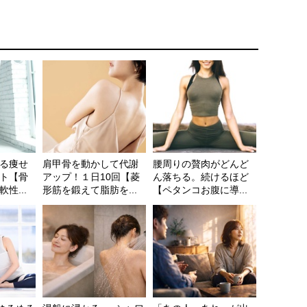
る痩せ
肩甲骨を動かして代謝
腰周りの贅肉がどんど
ト【骨
アップ！１日10回【菱
ん落ちる。続けるほど
性...
形筋を鍛えて脂肪を...
【ペタンコお腹に導...