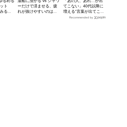
をゆるめる
湯船に浸かる vs シャワ
「あの人、あれ…が出
ット
ーだけで済ませる、疲
てこない」40代以降に
る...
れが抜けやすいのは...
増える“言葉が出てこ...
Recommended by