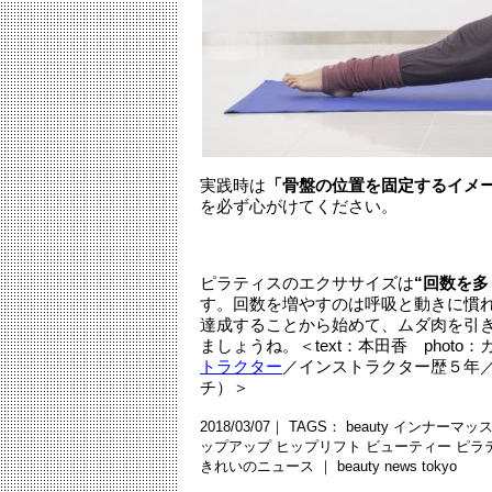
実践時は
「骨盤の位置を固定するイメ
を必ず心がけてください。
ピラティスのエクササイズは
“回数を
す。回数を増やすのは呼吸と動きに慣
達成することから始めて、ムダ肉を引
ましょうね。＜text：本田香 photo
トラクター
／インストラクター歴５年
チ）＞
2018/03/07｜ TAGS：
beauty
インナーマッ
ップアップ
ヒップリフト
ビューティー
ピラ
きれいのニュース ｜
beauty news tokyo