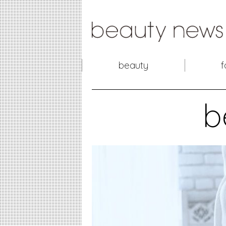
beauty
f
b