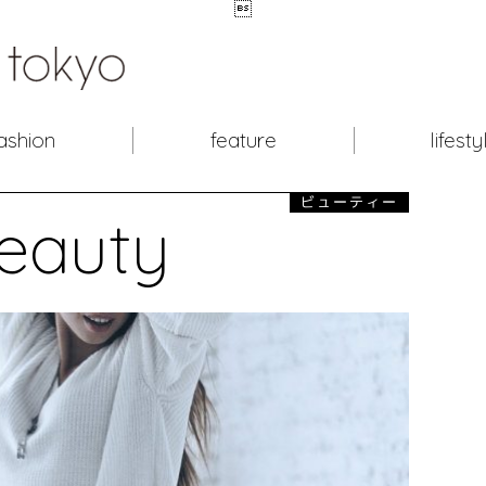

ashion
feature
lifesty
ビューティー
eauty