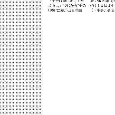
「手だけ急に老けて見
“硬い股関節”
える…」40代から“手の
だけ！１日１セ
印象”に差が出る理由
【下半身がみるみ