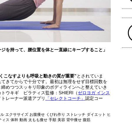
ージを持って、腰位置を体と一直線にキープすること」
多くこなすよりも呼吸と動きの質が重要”
とされていま
れてきてからで十分です。最初は無理をせず目標回数を
き締めつつスッキリ印象のボディラインへと整えていき
：カトウキギ ピラティス監修：SHIERI（
ゼロヨガ インス
／トレーナー派遣アプリ
「セレクトコーチ」
認定コー
スル
エクササイズ
お腹痩せ
くびれ作り
ストレッチ
ダイエット
ヒ
ティス
体幹
動画
太もも痩せ
手順
美容
背中痩せ
腹筋