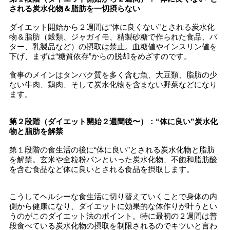
される炭水化物＆脂肪を一切摂らない
ダイエット開始から２週間は“体に良くない”とされる炭水化
物＆脂肪（穀類、ジャガイモ、精製砂糖で作られた食品、バ
ター、乳製品など）の摂取は禁止。血糖値やインスリン値を
下げ、まずは“糖質依存”からの脱却をめざすのです。
食事のメインはタンパク質を多く含む魚、大豆類、脂肪の少
ない牛肉、鶏肉、そして炭水化物を含まない野菜などになり
ます。
第２段階（ダイエット開始２週間後〜）：“体に良い”炭水化
物と脂肪を解禁
第１段階の食生活の後に“体に良い”とされる炭水化物と脂肪
を解禁。玄米や全粒粉パンといった炭水化物、不飽和脂肪酸
を含む食品など体に良いとされる食品を摂取します。
こうしてヘルシーな食生活に切り替えていくことで身体の内
側から健康になり、ダイエットに効果的な体作りが叶うとい
うのがこのダイエット法のポイント。特に最初の２週間は普
段食べている炭水化物の摂取を制限されるのでキツいと言わ