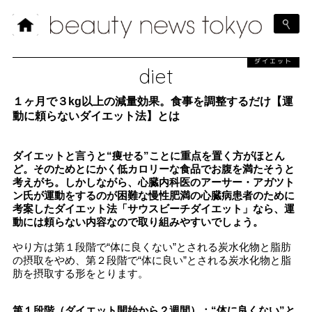
ダイエット
diet
１ヶ月で３kg以上の減量効果。食事を調整するだけ【運
動に頼らないダイエット法】とは
ダイエットと言うと“痩せる”ことに重点を置く方がほとん
ど。そのためとにかく低カロリーな食品でお腹を満たそうと
考えがち。しかしながら、心臓内科医のアーサー・アガツト
ン氏が運動をするのが困難な慢性肥満の心臓病患者のために
考案したダイエット法「サウスビーチダイエット」なら、運
動には頼らない内容なので取り組みやすいでしょう。
やり方は第１段階で“体に良くない”とされる炭水化物と脂肪
の摂取をやめ、第２段階で“体に良い”とされる炭水化物と脂
肪を摂取する形をとります。
第１段階（ダイエット開始から２週間）：“体に良くない”と