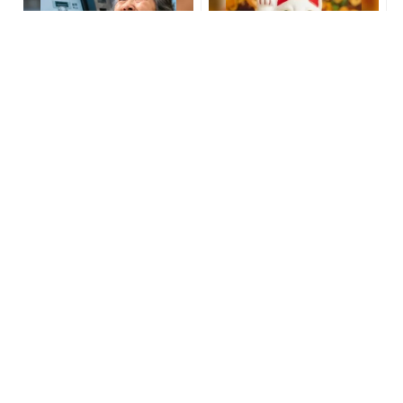
老後のお金、今の金運でほ
【宝くじ何年も買って一度
ぼ決まります
も当たらない人へ】原因、
はっきりしてます
PR(合同会社デジタルファーム )
PR(合同会社デジタルファーム )
宝くじ“なんとなく”で買っ
なぜか白Tシャツが部屋着
ている限り変わらない
っぽく見える…。40代・50
代が見直したい“ネックライ