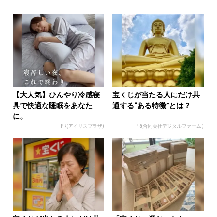
【大人気】ひんやり冷感寝
宝くじが当たる人にだけ共
具で快適な睡眠をあなた
通する“ある特徴”とは？
に。
PR(アイリスプラザ)
PR(合同会社デジタルファーム )