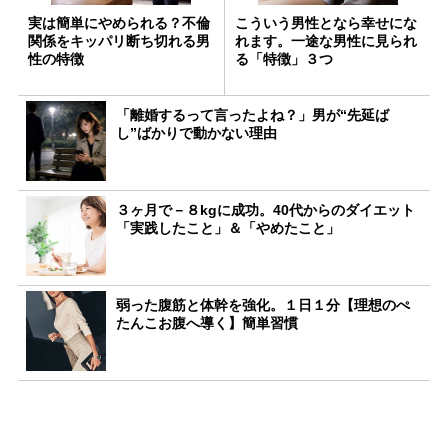
実は簡単にやめられる？不倫
こういう男性となら幸せにな
関係をキッパリ断ち切れる男
れます。一途な男性に見られ
性の特徴
る「特徴」３つ
「離婚するって言ったよね？」男が“先延ば
し”ばかりで動かない理由
３ヶ月で－８kgに成功。40代からのダイエット
「実践したこと」＆「やめたこと」
弱った腹筋と体幹を強化。１日１分【理想のぺ
たんこお腹へ導く】簡単習慣