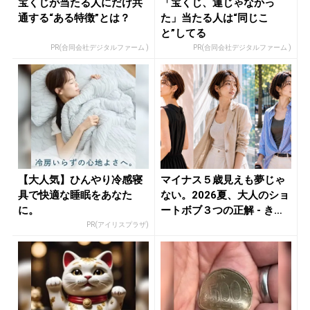
宝くじが当たる人にだけ共
「宝くじ、運じゃなかっ
通する“ある特徴”とは？
た」当たる人は“同じこ
と”してる
PR(合同会社デジタルファーム )
PR(合同会社デジタルファーム )
【大人気】ひんやり冷感寝
マイナス５歳見えも夢じゃ
具で快適な睡眠をあなた
ない。2026夏、大人のショ
に。
ートボブ３つの正解 - き
れ...
PR(アイリスプラザ)