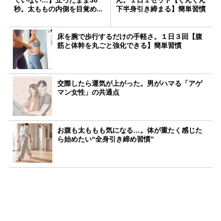
ていない…】立ったまま30
ん。１日１セット【ぐんぐん
秒。太ももの内側を目覚め...
下半身引き締まる】簡単習慣
床を腕で歩行するだけの手軽さ。１日３回【腹
筋と体幹を丸ごと強化できる】簡単習慣
交際したら運気が上がった。男がハマる「アゲ
マン女性」の共通点
お腹も太ももも気になる…。体が重たく感じた
ら始めたい“全身引き締め習慣”