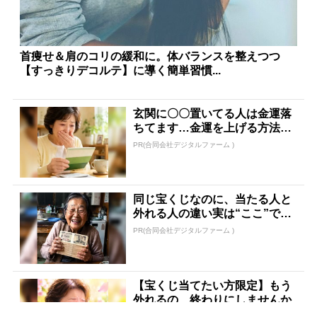
首痩せ＆肩のコリの緩和に。体バランスを整えつつ
【すっきりデコルテ】に導く簡単習慣...
玄関に〇〇置いてる人は金運落
ちてます…金運を上げる方法と
は
PR(合同会社デジタルファーム )
同じ宝くじなのに、当たる人と
外れる人の違い実は“ここ”でし
た
PR(合同会社デジタルファーム )
【宝くじ当てたい方限定】もう
外れるの、終わりにしませんか
PR(合同会社デジタルファーム )