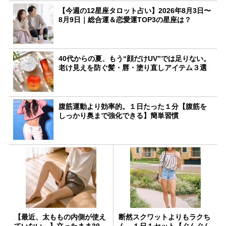
【今週の12星座タロット占い】2026年8月3日〜
8月9日｜総合運＆恋愛運TOP3の星座は？
40代からの夏、もう“顔だけUV”では足りない。
老け見えを防ぐ髪・唇・塗り直しアイテム３選
腹筋運動より効率的。１日たった１分【腹筋を
しっかり奥まで強化できる】簡単習慣
【最近、太ももの内側が使え
断然スクワットよりもラクち