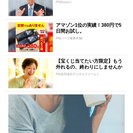
任された伝説の投資家
PR(Acoco.)
アマゾン1位の実績！380円で5
日間お試し。
PR(ハーブ健康本舗)
【宝くじ当てたい方限定】もう
外れるの、終わりにしませんか
PR(合同会社デジタルファーム )