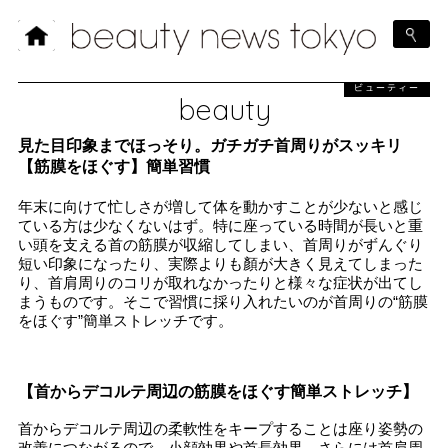
ビューティー
beauty
見た目印象までほっそり。ガチガチ首周りがスッキリ
【筋膜をほぐす】簡単習慣
年末に向けて忙しさが増して体を動かすことが少ないと感じ
ている方は少なくないはず。特に座っている時間が長いと重
い頭を支える首の筋膜が収縮してしまい、首周りがずんぐり
短い印象になったり、実際よりも顏が大きく見えてしまった
り、首肩周りのコリが取れなかったりと様々な症状が出てし
まうものです。そこで習慣に採り入れたいのが首周りの“筋膜
をほぐす”簡単ストレッチです。
【首からデコルテ周辺の筋膜をほぐす簡単ストレッチ】
首からデコルテ周辺の柔軟性をキープすることは座り姿勢の
改善につながるので、小顔効果や首長効果、さらには首肩周