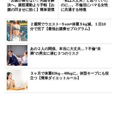
「お腹が痩せない」問題を解
「私は大丈夫」と思っていた
決へ。腹筋運動より手軽【お
のに…。不倫沼にハマる女性
腹の凹ませに効く】簡単習慣
に共通する特徴
２週間でウエスト−５cm×体重５kg減。１日10
分で完了【最強お腹痩せプログラム】
あの２人の関係、本当に大丈夫…？不倫“未
満”の男女に潜む３つのリスク
３ヶ月で体重63kg→48kgに。体型キープにも役
立つ【簡単ダイエットルール】