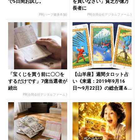
で5日間お試し。
を買いなさい」貧乏が億万
長者に
PR(ハーブ健康本舗)
PR(合同会社デジタルファーム )
「宝くじを買う前に〇〇を
【山羊座】週間タロット占
するだけです」7億当選者が
い《来週：2019年9月16
続出
日〜9月22日》の総合運＆
恋...
PR(合同会社デジタルファーム )