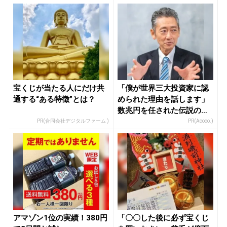
宝くじが当たる人にだけ共
「僕が世界三大投資家に認
通する“ある特徴”とは？
められた理由を話します」
数兆円を任された伝説の投
資家
PR(合同会社デジタルファーム )
PR(Acoco.)
アマゾン1位の実績！380円
「〇〇した後に必ず宝くじ