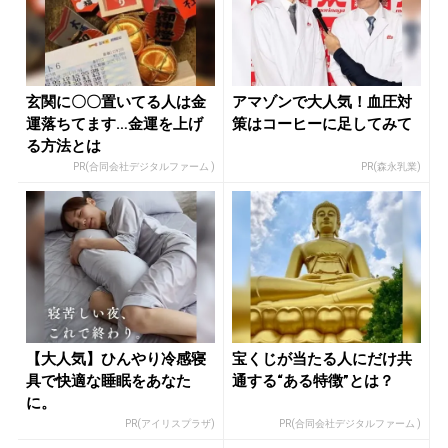
玄関に〇〇置いてる人は金
アマゾンで大人気！血圧対
運落ちてます…金運を上げ
策はコーヒーに足してみて
る方法とは
PR(合同会社デジタルファーム )
PR(森永乳業)
【大人気】ひんやり冷感寝
宝くじが当たる人にだけ共
具で快適な睡眠をあなた
通する“ある特徴”とは？
に。
PR(アイリスプラザ)
PR(合同会社デジタルファーム )