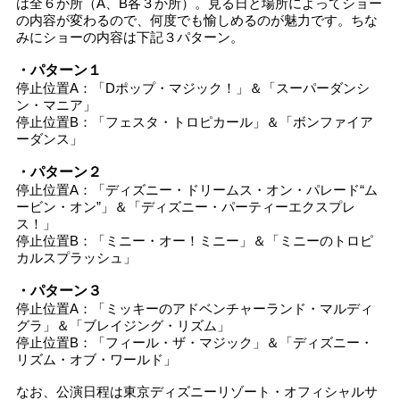
は全６か所（A、B各３か所）。見る日と場所によってショー
の内容が変わるので、何度でも愉しめるのが魅力です。ちな
みにショーの内容は下記３パターン。
・パターン１
停止位置A：「Dポップ・マジック！」＆「スーパーダンシ
ン・マニア」
停止位置B：「フェスタ・トロピカール」＆「ボンファイア
ーダンス」
・パターン２
停止位置A：「ディズニー・ドリームス・オン・パレード“ム
ービン・オン”」＆「ディズニー・パーティーエクスプレ
ス！」
停止位置B：「ミニー・オー！ミニー」＆「ミニーのトロピ
カルスプラッシュ」
・パターン３
停止位置A：「ミッキーのアドベンチャーランド・マルディ
グラ」＆「ブレイジング・リズム」
停止位置B：「フィール・ザ・マジック」＆「ディズニー・
リズム・オブ・ワールド」
なお、公演日程は東京ディズニーリゾート・オフィシャルサ