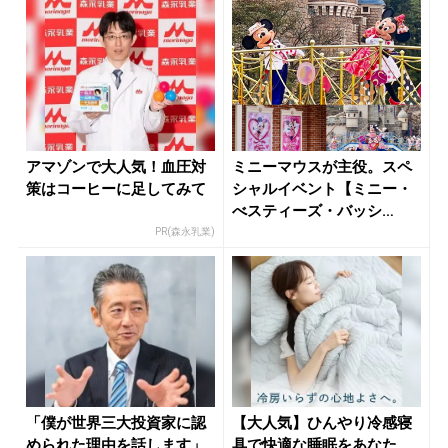
アマゾンで大人気！血圧対
ミニーマウスが主役。スペ
策はコーヒーに足してみて
シャルイベント【ミニー・
べスティーズ・バッシ
ュ！】の見ど...
PR(森永乳業)
「僕が世界三大投資家に認
【大人気】ひんやり冷感寝
められた理由を話します」
具で快適な睡眠をあなた