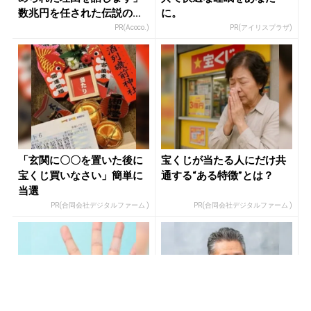
数兆円を任された伝説の投
に。
資家
PR(Acoco.)
PR(アイリスプラザ)
「玄関に〇〇を置いた後に
宝くじが当たる人にだけ共
宝くじ買いなさい」簡単に
通する“ある特徴”とは？
当選
PR(合同会社デジタルファーム )
PR(合同会社デジタルファーム )