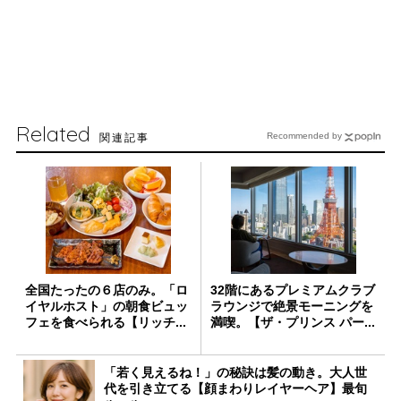
Related
関連記事
Recommended by
全国たったの６店のみ。「ロ
32階にあるプレミアムクラブ
イヤルホスト」の朝食ビュッ
ラウンジで絶景モーニングを
フェを食べられる【リッチ...
満喫。【ザ・プリンス パー...
「若く見えるね！」の秘訣は髪の動き。大人世
代を引き立てる【顔まわりレイヤーヘア】最旬