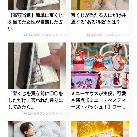
【高額当選】簡単に宝くじ
宝くじが当たる人にだけ共
を当てた女性が暴露した占
通する“ある特徴”とは？
い
PR(合同会社デジタルファーム )
PR(合同会社デジタルファーム )
「宝くじを買う前に〇〇を
ミニーマウスが主役。可愛
しただけ」言われた通りに
さ満点【ミニー・べスティ
してみたら…
ーズ・バッシュ！】フード
＆グッズ...
PR(合同会社デジタルファーム )