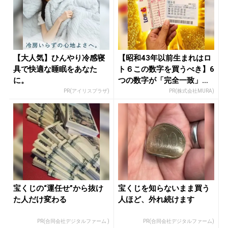
【大人気】ひんやり冷感寝
【昭和43年以前生まれはロ
具で快適な睡眠をあなた
ト６この数字を買うべき】6
に。
つの数字が「完全一致」す
る方...
PR(アイリスプラザ)
PR(株式会社MURA)
宝くじの“運任せ”から抜け
宝くじを知らないまま買う
た人だけ変わる
人ほど、外れ続けます
PR(合同会社デジタルファーム )
PR(合同会社デジタルファーム)