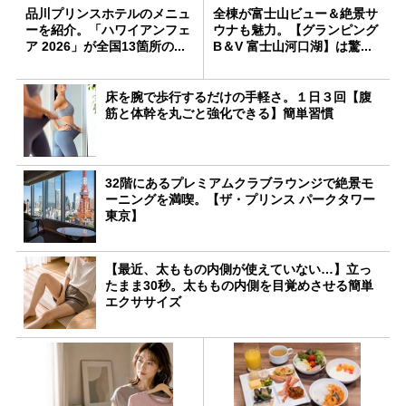
品川プリンスホテルのメニュ
全棟が富士山ビュー＆絶景サ
ーを紹介。「ハワイアンフェ
ウナも魅力。【グランピング
ア 2026」が全国13箇所の...
B＆V 富⼠⼭河⼝湖】は驚...
床を腕で歩行するだけの手軽さ。１日３回【腹
筋と体幹を丸ごと強化できる】簡単習慣
32階にあるプレミアムクラブラウンジで絶景モ
ーニングを満喫。【ザ・プリンス パークタワー
東京】
【最近、太ももの内側が使えていない…】立っ
たまま30秒。太ももの内側を目覚めさせる簡単
エクササイズ