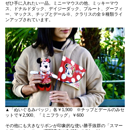
ぜひ手に入れたい一品。ミニーマウスの他、ミッキーマウ
ス、ドナルドダック、デイジーダック、プルート、グーフィ
ー、マックス、チップとデール※、クラリスの全９種類ライ
ンアップされています。
▲「ぬいぐるみバッジ」各￥1,900 ※チップとデールのみセ
ットで￥2,900、「ミニフラッグ」￥600
その他にも大きなリボンが印象的な使い勝手抜群の「スマー