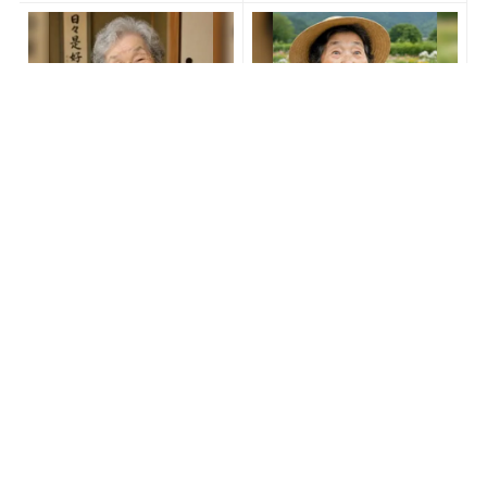
宝くじ当たる人は“たまた
あなたの金運はどう？宝く
ま”じゃない
じに縁がある時、金運はこ
う変わる
PR(合同会社デジタルファーム)
PR(合同会社デジタルファーム )
８月のロト6はこの方法で買
【東京ディズニーランド】