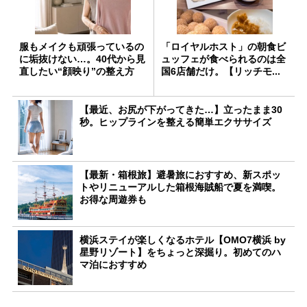
服もメイクも頑張っているの
「ロイヤルホスト」の朝食ビ
に垢抜けない…。40代から見
ュッフェが食べられるのは全
直したい“顔映り”の整え方
国6店舗だけ。【リッチモ...
【最近、お尻が下がってきた…】立ったまま30
秒。ヒップラインを整える簡単エクササイズ
【最新・箱根旅】避暑旅におすすめ、新スポッ
トやリニューアルした箱根海賊船で夏を満喫。
お得な周遊券も
横浜ステイが楽しくなるホテル【OMO7横浜 by
星野リゾート】をちょっと深掘り。初めてのハ
マ泊におすすめ