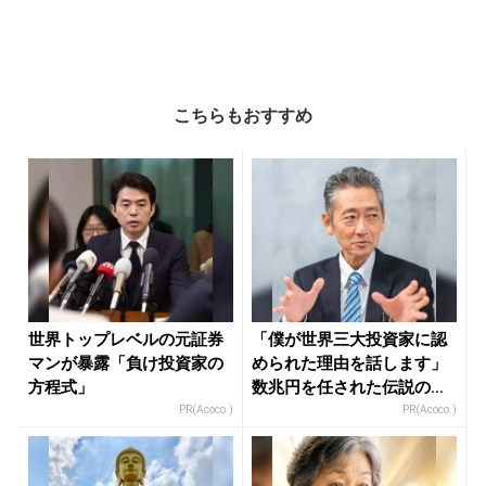
こちらもおすすめ
世界トップレベルの元証券
「僕が世界三大投資家に認
マンが暴露「負け投資家の
められた理由を話します」
方程式」
数兆円を任された伝説の投
資家
PR(Acoco.)
PR(Acoco.)