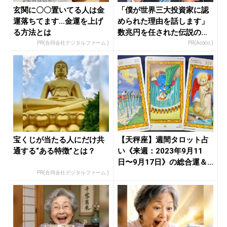
玄関に〇〇置いてる人は金
「僕が世界三大投資家に認
運落ちてます…金運を上げ
められた理由を話します」
る方法とは
数兆円を任された伝説の投
資家
PR(合同会社デジタルファーム )
PR(Acoco.)
宝くじが当たる人にだけ共
【天秤座】週間タロット占
通する“ある特徴”とは？
い《来週：2023年9月11
日〜9月17日》の総合運＆
恋...
PR(合同会社デジタルファーム )