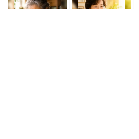
「どうせ当たらない」と思
「宝くじを買う前に〇〇を
ってた私が本当に当選し
するだけです」7億当選者が
た“買い方”がこれ
続出
PR(合同会社デジタルファーム )
PR(合同会社デジタルファーム )
宝くじが当たる人にだけ共
【天秤座】週間タロット占
通する“ある特徴”とは？
い《来週：2018年6月4日〜