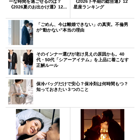
ーな時間を過ごせるのは？
《2026下半期の総合運》12
《2026夏のお出かけ運》12...
星座ランキング
「ごめん、今は離婚できない」の真実。不倫男
が“動かない”本当の理由
そのインナー選びが老け見えの原因かも。40
代・50代「シアーアイテム」を上品に着こなす
正解ルール
保冷バッグだけで安心？保冷剤は何時間もつ？
知っておきたい３つのこと