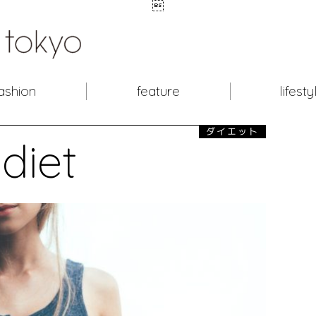

ashion
feature
lifesty
ダイエット
diet