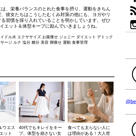
には、栄養バランスのとれた食事を摂り、運動をきちん
実、彼女たちはこうしたむくみ対策の他にも、ヨガやリ
する習慣を採り入れていることを明かしています。ぜひ
ダイエット＆体型キープに励んでいきましょうね。
アイドル水
エクササイズ
お腹痩せ
ジェニー
ダイエット
デトック
ッサージ
ルナ
塩分
糖分
美容
脚痩せ
運動
食事管理
@be
g＆ウエス
40代でもキレイをキー
食べても太らない人に
イエット
プ。体型を崩さない女
は理由がある！大人世