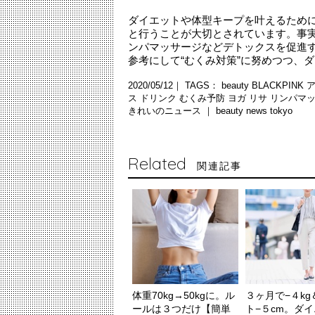
ダイエットや体型キープを叶えるため
と行うことが大切とされています。事
ンパマッサージなどデトックスを促進
参考にして“むくみ対策”に努めつつ、
2020/05/12｜ TAGS：
beauty
BLACKPINK
ス
ドリンク
むくみ予防
ヨガ
リサ
リンパマ
きれいのニュース ｜
beauty news tokyo
Related
関連記事
体重70kg→50kgに。ル
３ヶ月で−４k
ールは３つだけ【簡単
ト−５cm。ダ