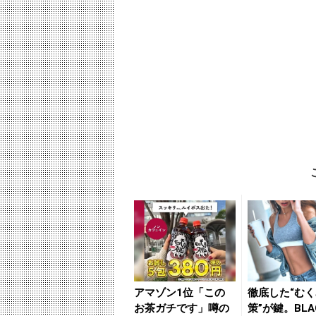
アマゾン1位「この
徹底した“む
お茶ガチです」噂の
策”が鍵。BLAC