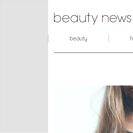
beauty
f