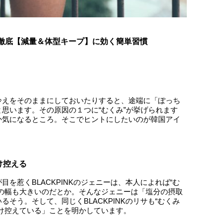
を徹底【減量＆体型キープ】に効く簡単習慣
冷えをそのままにしておいたりすると、途端に「ぽっち
思います。その原因の１つに“むくみ”が挙げられます
か気になるところ。そこでヒントにしたいのが韓国アイ
け控える
を惹くBLACKPINKのジェニーは、本人によれば“む
の幅も大きいのだとか。そんなジェニーは「塩分の摂取
そう。そして、同じくBLACKPINKのリサも“むくみ
け控えている」ことを明かしています。