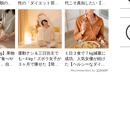
の...
性の「ダイエット習...
代こそ真似したい【...
kg】果物
運動ナシ＆三日坊主で
１日３食で７kg減量に
“食べや
も−４kg！ズボラ女子が
成功。人気女優が続け
自...
３ヶ月で痩せた【簡...
た【ヘルシーなダイ...
Recommended by