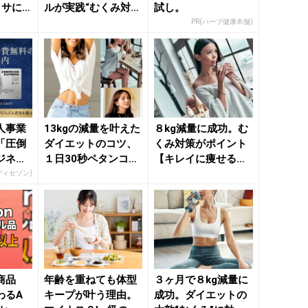
リサに
ルが実践“むくみ対
試し。
っこ
策”に効くダイエット
PR(ハーブ健康本舗)
テク ...
人事業
13kgの減量を叶えた
８kg減量に成功。む
「圧倒
ダイエットのコツ、
くみ対策がポイント
ジネス
１日30秒ペタンコお
【キレイに痩せる】
腹に導く簡単習慣な
簡単ダイエット - き
ディセゾン)
ど...
れ...
商品
年齢を重ねても体型
３ヶ月で８kg減量に
わるA
キープが叶う理由。
成功。ダイエットの