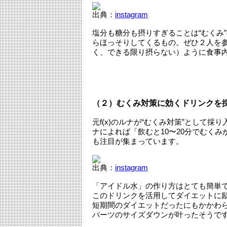
出典：
instagram
塩分も糖分も摂りすぎることは“むくみ
らほっそりしてくるもの。ぜひ２人を
く、できる限り摂らない）ように食事
（２）むくみ対策に効くドリンクを
元f(x)のルナが“むくみ対策”として
ナによれば「飲むと10〜20分でむく
も注目が集まっています。
出典：
instagram
「アイドル水」の作り方はとても簡単で
このドリンクを活用してダイエットに励
短期間のダイエットだったにもかかわ
パーツのサイズダウンが叶ったそうで