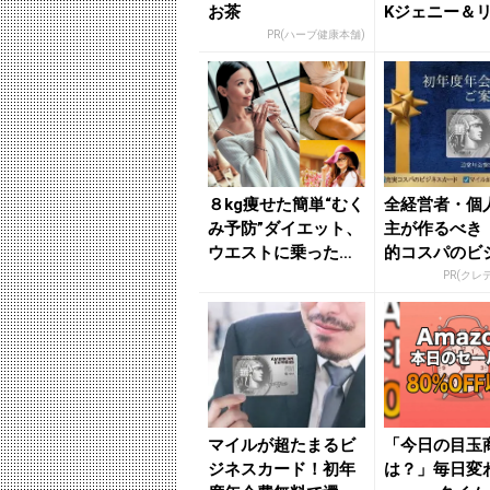
お茶
Kジェニー＆
学ぶ【お腹ぽ
PR(ハーブ健康本舗)
り...
８kg痩せた簡単“むく
全経営者・個
み予防”ダイエット、
主が作るべき
ウエストに乗った贅
的コスパのビ
肉を引き締める簡単
カード」
PR(クレ
習...
マイルが超たまるビ
「今日の目玉
ジネスカード！初年
は？」毎日変