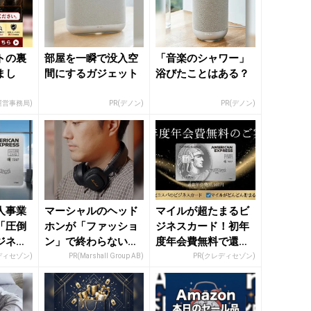
トの裏
部屋を一瞬で没入空
「音楽のシャワー」
まし
間にするガジェット
浴びたことはある？
運営事務局)
PR(デノン)
PR(デノン)
人事業
マーシャルのヘッド
マイルが超たまるビ
「圧倒
ホンが「ファッショ
ジネスカード！初年
ジネス
ン」で終わらない理
度年会費無料で還元
由
率最大1.125%
ディセゾン)
PR(Marshall Group AB)
PR(クレディセゾン)