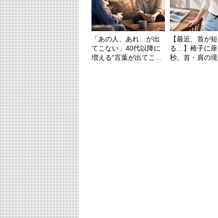
「あの人、あれ…が出
【最近、首が短
てこない」40代以降に
る…】椅子に座
増える“言葉が出てこ...
秒。首・肩の境目