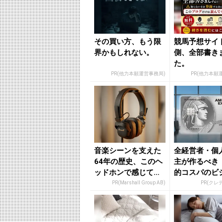
その買い方、もう限
競馬予想サイ
界かもしれない。
側、全部書き
た。
PR(他力本願運営事務局)
PR(他力本願
音楽シーンを支えた
全経営者・個
64年の歴史、このヘ
主が作るべき
ッドホンで感じてみ
的コスパのビ
て
カード」
PR(Marshall Group AB)
PR(クレ