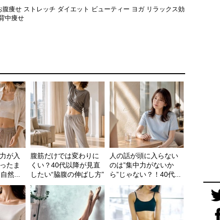
お腹痩せ
ストレッチ
ダイエット
ビューティー
ヨガ
リラックス効
背中痩せ
力が入
腹筋だけでは変わりに
人の話が頭に入らない
ったま
くい？40代以降が見直
のは”集中力がないか
然...
したい“脇腹の伸ばし方”
ら”じゃない？！40代...