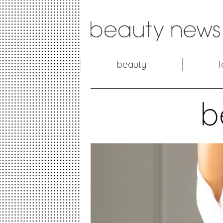
beauty
f
b