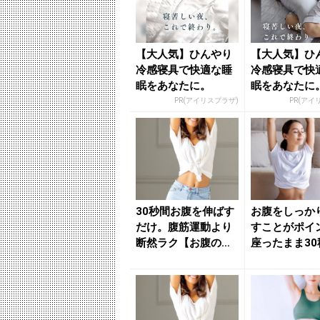
【大人気】ひんやり
【大人気】ひ
冷感寝具で快適な睡
冷感寝具で快
眠をあなたに。
眠をあなたに
PR(アイリスプラザ)
PR(アイ
30秒間お腹を伸ばす
お腹をしっか
だけ。腹筋運動より
すことがポイ
断然ラク【お腹の贅
座ったまま30
肉を引き締める】簡
腹の贅肉をス
単習慣...
落とす...