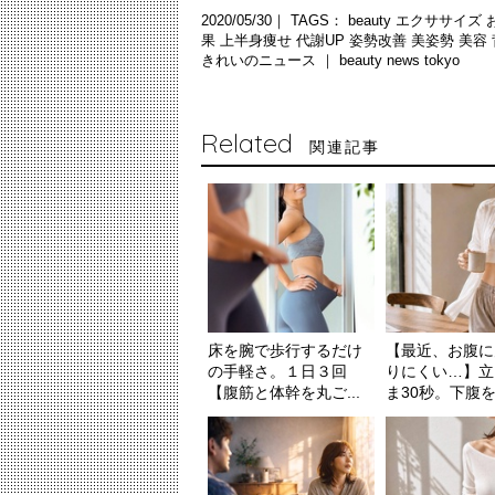
2020/05/30｜ TAGS：
beauty
エクササイズ
果
上半身痩せ
代謝UP
姿勢改善
美姿勢
美容
きれいのニュース ｜
beauty news tokyo
Related
関連記事
床を腕で歩行するだけ
【最近、お腹に
の手軽さ。１日３回
りにくい…】立
【腹筋と体幹を丸ご...
ま30秒。下腹を自