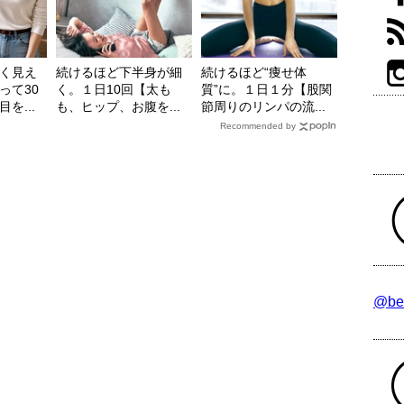
く見え
続けるほど下半身が細
続けるほど“痩せ体
って30
く。１日10回【太も
質”に。１日１分【股関
を...
も、ヒップ、お腹を...
節周りのリンパの流...
Recommended by
@be