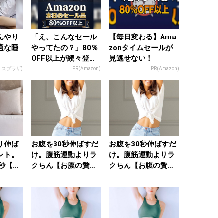
んやり
「え、こんなセール
【毎日変わる】Ama
適な睡
やってたの？」80％
zonタイムセールが
。
OFF以上が続々登
見逃せない！
場！Amazonの本気
リスプラザ)
PR(Amazon)
PR(Amazon)
が...
り伸ば
お腹を30秒伸ばすだ
お腹を30秒伸ばすだ
ント。
け。腹筋運動よりラ
け。腹筋運動よりラ
秒【お
クちん【お腹の贅肉
クちん【お腹の贅肉
ッキリ
を落とす】簡単習慣
を落とす】簡単習慣
- ...
- ...