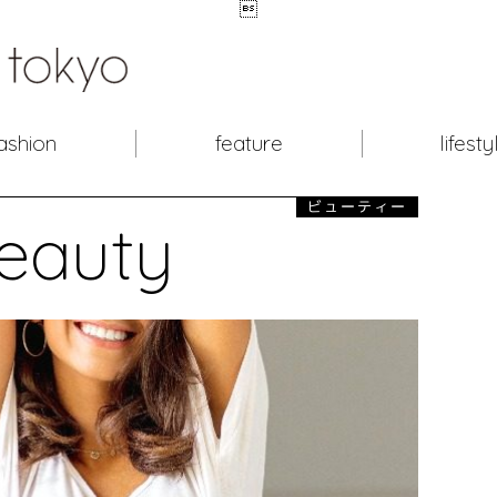

ashion
feature
lifesty
ビューティー
eauty