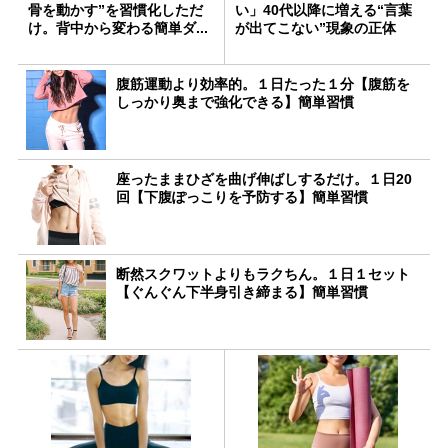
骨を動かす”を習慣化しただ
い」40代以降に増える“言葉
け。背中から変わる簡単ダ...
が出てこない”現象の正体
腹筋運動より効率的。１日たった１分【腹筋を
しっかり奥まで強化できる】簡単習慣
座ったままひざを曲げ伸ばしするだけ。１日20
回【下腹ぽっこりを予防する】簡単習慣
断然スクワットよりもラクちん。１日１セット
【ぐんぐん下半身引き締まる】簡単習慣