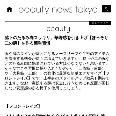
ビューティー
beauty
脇下のたるみ肉スッキリ。華奢感を引き上げ【ほっそり
二の腕】を作る簡単習慣
腕や肩のラインが露わになるノースリーブや半袖のアイテム
を着用する機会が徐々に増えていきますが、脇下や二の腕な
どのたるみ肉に悩まされている方は少なくないと思います。
そんな方こそ習慣に採り入れたいのが、「三角筋（前部）」
や「大胸筋（上部）」の強化に最適な簡単エクササイズ
【フ
ロントレイズ】
です。上半身のスタイルアップ効果も期待で
きます。なお、実践する際は安全に行うためにも座面が回転
しない安定感のある椅子を使用しましょう。
【フロントレイズ】
（１）水を入れた500mlサイズのペットボトルを両手に持