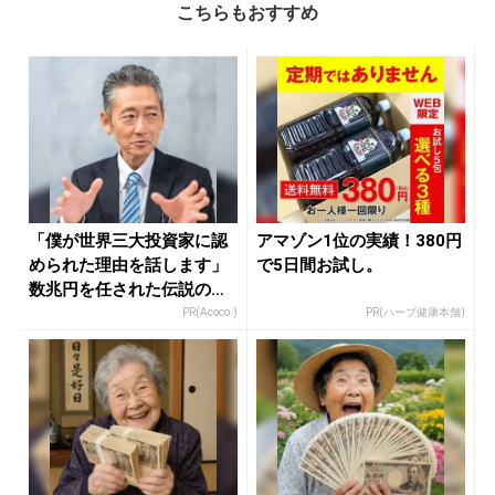
こちらもおすすめ
「僕が世界三大投資家に認
アマゾン1位の実績！380円
められた理由を話します」
で5日間お試し。
数兆円を任された伝説の投
資家
PR(Acoco.)
PR(ハーブ健康本舗)