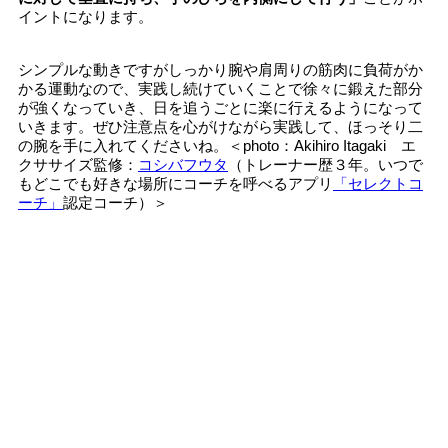
イントになります。
シンプルな動きですがしっかり腕や肩周りの筋肉に負荷がか
かる運動なので、実践し続けていくことで徐々に鍛えた部分
が強くなっていき、日を追うごとに楽に行えるようになって
いきます。ぜひ注意点を心がけながら実践して、ほっそり二
の腕を手に入れてくださいね。＜photo：Akihiro Itagaki エ
クササイズ監修：
コシバフウタ
（トレーナー歴３年。いつで
もどこでも好きな場所にコーチを呼べるアプリ
「セレクトコ
ーチ」
認定コーチ）＞