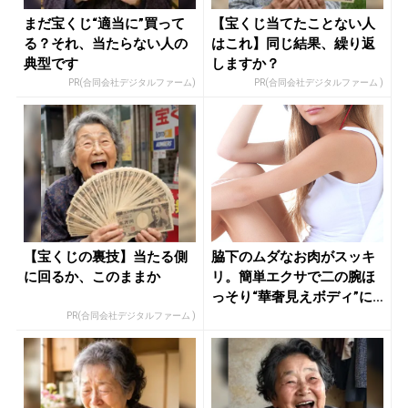
まだ宝くじ“適当に”買って
【宝くじ当てたことない人
る？それ、当たらない人の
はこれ】同じ結果、繰り返
典型です
しますか？
PR(合同会社デジタルファーム)
PR(合同会社デジタルファーム )
【宝くじの裏技】当たる側
脇下のムダなお肉がスッキ
に回るか、このままか
リ。簡単エクサで二の腕ほ
っそり“華奢見えボディ”に -
...
PR(合同会社デジタルファーム )