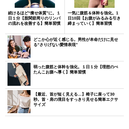
続けるほど“痩せ体質”に。１
一気に腹筋＆体幹を強化。1
日１分【股関節周りのリンパ
日10回【お腹がみるみる引き
の流れを改善する】簡単習慣
締まっていく】簡単習慣
どこか心が近く感じる。男性が本命だけに見せ
る“さりげない愛情表現”
弱った腹筋と体幹を強化。１日１分【理想のぺ
たんこお腹へ導く】簡単習慣
【最近、首が短く見える…】椅子に座って30
秒。首・肩の境目をすっきり見せる簡単エクサ
サイズ