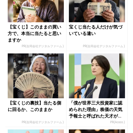
【宝くじ】このままの買い
宝くじ当たる人だけが気づ
方で、本当に当たると思い
いている違い
ますか
PR(合同会社デジタルファーム )
PR(合同会社デジタルファーム )
【宝くじの裏技】当たる側
「僕が世界三大投資家に認
に回るか、このままか
められた理由」株価の天気
予報士と呼ばれた天才が暴
露
PR(合同会社デジタルファーム )
PR(Acoco.)