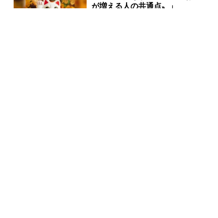
が増える人の共通点〟」
PR(合同会社デジタルファーム )
売り場じゃ教えてくれない！当
たる人だけがやってる宝くじの
習慣
PR(合同会社デジタルファーム )
「玄関に〇〇を置いた後に宝くじ買いなさい」簡単に