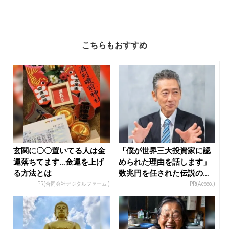
こちらもおすすめ
玄関に〇〇置いてる人は金
「僕が世界三大投資家に認
運落ちてます…金運を上げ
められた理由を話します」
る方法とは
数兆円を任された伝説の投
資家
PR(合同会社デジタルファーム )
PR(Acoco.)