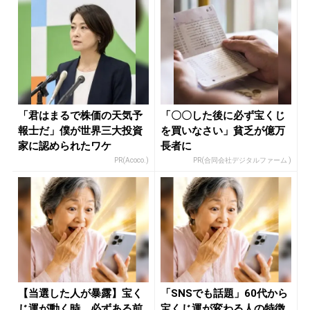
「君はまるで株価の天気予
「〇〇した後に必ず宝くじ
報士だ」僕が世界三大投資
を買いなさい」貧乏が億万
家に認められたワケ
長者に
PR(Acoco.)
PR(合同会社デジタルファーム )
【当選した人が暴露】宝く
「SNSでも話題」60代から
じ運が動く時、必ずある前
宝くじ運が変わる人の特徴