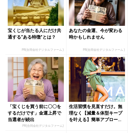
宝くじが当たる人にだけ共
あなたの金運、今が変わる
通する“ある特徴”とは？
時かもしれません
PR(合同会社デジタルファーム )
PR(合同会社デジタルファーム )
「宝くじを買う前に〇〇を
生活習慣を見直すだけ。無
するだけです」金運上昇で
理なく【減量＆体型キープ
当選者が続出
を叶える】簡単アプローチ
- き...
PR(合同会社デジタルファーム)