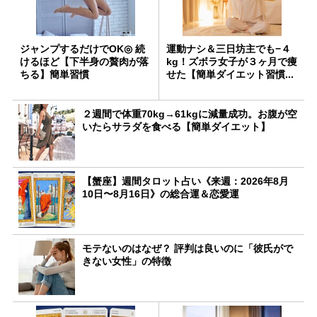
ジャンプするだけでOK◎ 続
運動ナシ＆三日坊主でも−４
けるほど【下半身の贅肉が落
kg！ズボラ女子が３ヶ月で痩
ちる】簡単習慣
せた【簡単ダイエット習慣...
２週間で体重70kg→61kgに減量成功。お腹が空
いたらサラダを食べる【簡単ダイエット】
【蟹座】週間タロット占い《来週：2026年8月
10日〜8月16日》の総合運＆恋愛運
モテないのはなぜ？ 評判は良いのに「彼氏がで
きない女性」の特徴