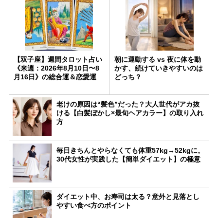
【双子座】週間タロット占い
朝に運動する vs 夜に体を動
《来週：2026年8月10日〜8
かす、続けていきやすいのは
月16日》の総合運＆恋愛運
どっち？
老けの原因は“髪色”だった？大人世代がアカ抜
ける【白髪ぼかし×最旬ヘアカラー】の取り入れ
方
毎日きちんとやらなくても体重57kg→52kgに。
30代女性が実践した【簡単ダイエット】の極意
ダイエット中、お寿司は太る？意外と見落とし
やすい食べ方のポイント