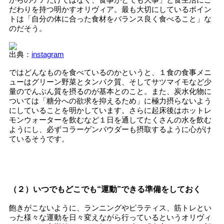
だわりを持つ明かすオリヴィア。最も大切にしているポイン
トは「自分の体に合った食材をバランス良く食べること」な
のだそう。
出典：
instagram
ではどんなものを食べているのかというと、１食の食事メニ
ューはグリーン野菜とタンパク質、そしてサツマイモなど少
量のでんぷん質を摂るのが基本とのこと。また、炭水化物に
ついては「糖分への欲求を抑えるため」に極力摂らないよう
にしていることを明かしています。さらに起床後はホットレ
モンウォーターを飲むなど１日を通してたくさんの水を飲む
ようにし、必ずコラーゲンパウダーも摂取するように心がけ
ているそうです。
（２）いつでもどこでも“運動”できる準備をしておく
飽きがこないように、ランニングやピラティス、筋トレとい
った様々な運動を日々変えながら行っているというオリヴィ