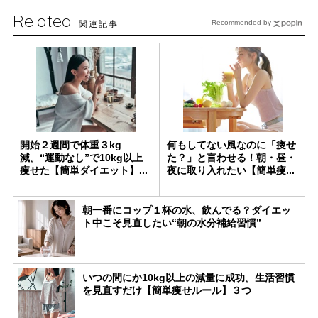
Related
関連記事
Recommended by
開始２週間で体重３kg
何もしてない風なのに「痩せ
減。“運動なし”で10kg以上
た？」と言わせる！朝・昼・
痩せた【簡単ダイエット】...
夜に取り入れたい【簡単痩...
朝一番にコップ１杯の水、飲んでる？ダイエッ
ト中こそ見直したい“朝の水分補給習慣”
いつの間にか10kg以上の減量に成功。生活習慣
を見直すだけ【簡単痩せルール】３つ