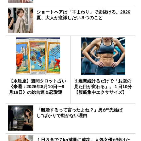
ショートヘアは「耳まわり」で垢抜ける。2026
夏、大人が意識したい３つのこと
【水瓶座】週間タロット占い
１週間続けるだけで「お腹の
《来週：2026年8月10日〜8
見た目が変わる」。１日10分
月16日》の総合運＆恋愛運
【腹筋集中エクササイズ】
「離婚するって言ったよね？」男が“先延ば
し”ばかりで動かない理由
１日３食で７kg減量に成功。人気女優が続けた