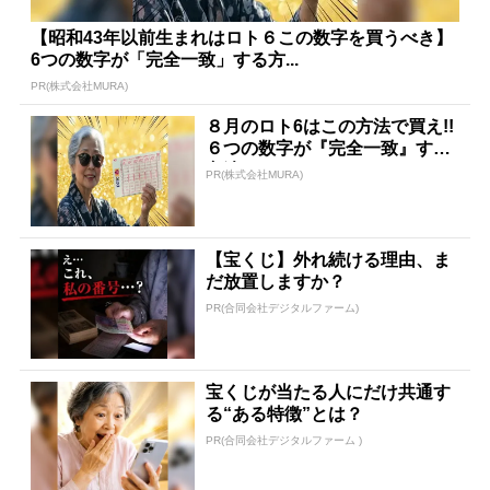
【昭和43年以前生まれはロト６この数字を買うべき】
6つの数字が「完全一致」する方...
PR(株式会社MURA)
８月のロト6はこの方法で買え!!
６つの数字が『完全一致』する
方法
PR(株式会社MURA)
【宝くじ】外れ続ける理由、ま
だ放置しますか？
PR(合同会社デジタルファーム)
宝くじが当たる人にだけ共通す
る“ある特徴”とは？
PR(合同会社デジタルファーム )