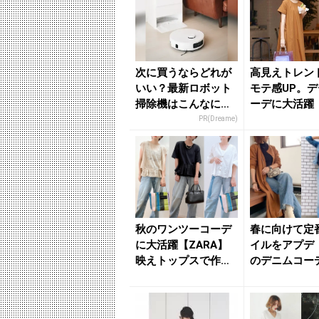
次に買うならどれが
高見えトレン
いい？最新ロボット
モテ感UP。
掃除機はこんなに進
ーデに大活躍【t
化した
ate】狙い目アイ
PR(Dreame)
秋のワンツーコーデ
春に向けて定
に大活躍【ZARA】
イルをアプデ
映えトップスで作る
のデニムコー
「デニムスタイル」
こなし５パター
３つ ...
きれ...