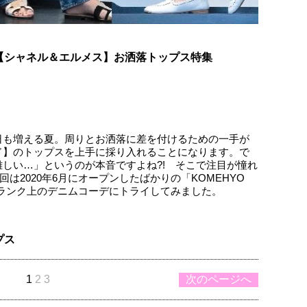
【シャネル＆エルメス】お洒落トップス特集
日も増える夏。周りとお洒落に差を付けるための一手が
ド】のトップスを上手に採り入れることになります。で
しい…」というのが本音ですよね?! そこで注目が憧れ
は2020年6月にオープンしたばかりの「KOMEHYO
でワンランク上のデニムコーデにトライしてみました。
プス
1
2
3
次のページへ