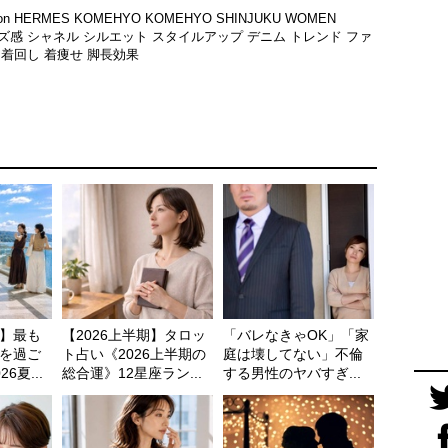
ion
HERMES
KOMEHYO
KOMEHYO SHINJUKU WOMEN
ズ感
シャネル
シルエット
スタイルアップ
デニム
トレンド
ファ
し
着回し
着痩せ
脚長効果
】最も
【2026上半期】タロッ
「バレなきゃOK」「家
を過ご
ト占い《2026上半期の
庭は壊してない」不倫
6夏...
総合運》12星座ラン...
する男性のヤバすぎ...