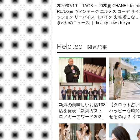
2020/07/19｜ TAGS：
2020夏
CHANEL
fash
RE/Done
ヴィンテージ
エルメス
コーデ
サイ
ッション
リーバイス
リメイク
丈感
着こな
きれいのニュース ｜
beauty news tokyo
Related
関連記事
新潟の美味しいお店168
【タロット占い
店を発表「新潟ガスト
ハッピーな時間
ロノミーアワード202...
せるのは？《202