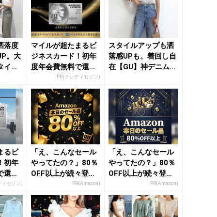
洒落度
マイルが超たまるビ
スタイルアップも洒
UP。大
ジネスカード！初年
落感UPも。着回し自
タイル
度年会費無料で還元
在【GU】神デニムで
ト”一
率最大1.125%
作る“アカ抜け”大人
PR(クレディセゾン)
カ...
まるビ
「え、こんなセール
「え、こんなセール
！初年
やってたの？」80％
やってたの？」80％
で還元
OFF以上が続々登
OFF以上が続々登
場！Amazonの本気
場！Amazonの本気
ディセゾン)
PR(Amazon)
PR(Amazon)
が...
が...