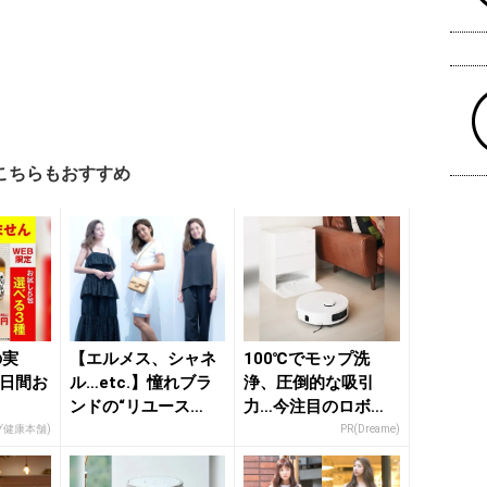
こちらもおすすめ
の実
【エルメス、シャネ
100℃でモップ洗
5日間お
ル…etc.】憧れブラ
浄、圧倒的な吸引
ンドの“リユース
力…今注目のロボッ
品”でコスパ◎ 華やか
ト掃除機
ブ健康本舗)
PR(Dreame)
洗...