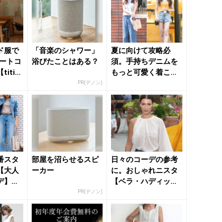
ド服で
「音楽のシャワー」
夏に向けて攻略必
デートコ
浴びたことはある？
須。手持ちデニムを
itiv
もっと可愛く着こな
...
す“コーデのオキ
PR(デノン)
テ”５つ -...
番スタ
部屋を沼らせるスピ
日々のコーデの参考
【大人
ーカー
に。おしゃれニスタ
デ】着
【ベラ・ハディッ
ン -
ド】の最新ファッシ
PR(デノン)
ョンルール...