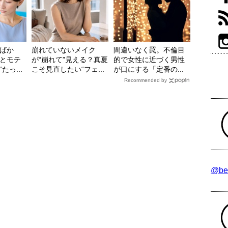
ばか
崩れていないメイク
間違いなく罠。不倫目
とモテ
が“崩れて”見える？真夏
的で女性に近づく男性
っ...
こそ見直したい“フェ...
が口にする「定番の...
Recommended by
@be