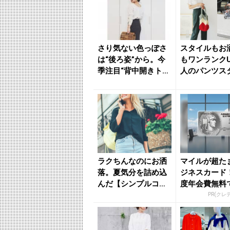
さり気ない色っぽさ
スタイルもお
は“後ろ姿”から。今
もワンランク
季注目“背中開きトッ
人のパンツス
プス”旬の着こなしを
は“ハイウエス
✔...
択で...
ラクちんなのにお洒
マイルが超た
落。夏気分を詰め込
ジネスカード
んだ【シンプルコー
度年会費無料
デ】はエマ・ロバー
率最大1.125%
PR(クレ
ツがお手...