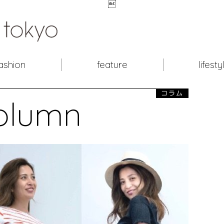

ashion
feature
lifesty
コラム
olumn