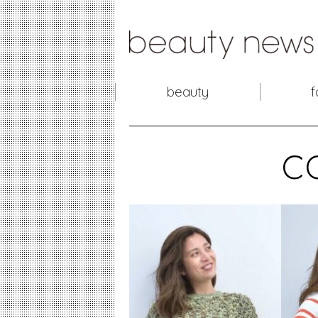
beauty
f
c