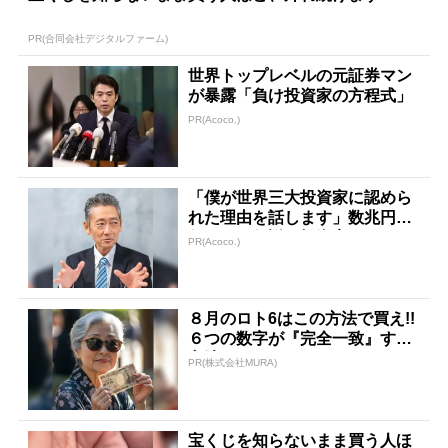
PR(合同会社デジタルファーム)
世界トップレベルの元証券マン
が暴露「負け投資家の方程式」
PR(Acoco.)
「僕が世界三大投資家に認めら
れた理由を話します」数兆円を
任された伝説の投資家
PR(Acoco.)
８月のロト6はこの方法で買え!!
６つの数字が『完全一致』する
方法
PR(株式会社MURA)
宝くじを知らないまま買う人ほ