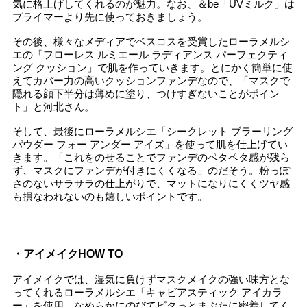
気に格上げしてくれるのが魅力。なお、＆be「UVミルク」は
プライマーより先に使っておきましょう。
その後、様々なメディアでベスコスを受賞したローラメルシ
エの「フローレス ルミエール ラディアンス パーフェクティ
ング クッション」で肌を作っていきます。とにかく簡単に使
えてカバー力の高いクッションファンデなので、「マスクで
隠れる顔下半分は薄めに塗り、つけすぎないことがポイン
ト」と河北さん。
そして、最後にローラメルシエ「シークレット ブラーリング
パウダー フォー アンダー アイズ」を使って肌を仕上げてい
きます。「これをのせることでファンデのペタペタ感が残ら
ず、マスクにファンデが付きにくくなる」のだそう。粉っぽ
さのないサラサラの仕上がりで、マットになりにくくツヤ感
も損なわれないのも嬉しいポイントです。
・アイメイクHOW TO
アイメイクでは、湿気に負けずマスクメイクの強い味方とな
ってくれるローラメルシエ「キャビアスティック アイカラ
ー」を使用。なめらかにのびてピタっとまぶたに密着してく