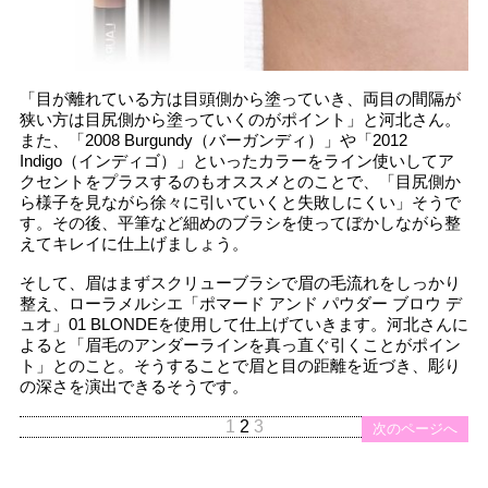
「目が離れている方は目頭側から塗っていき、両目の間隔が
狭い方は目尻側から塗っていくのがポイント」と河北さん。
また、「2008 Burgundy（バーガンディ）」や「2012
Indigo（インディゴ）」といったカラーをライン使いしてア
クセントをプラスするのもオススメとのことで、「目尻側か
ら様子を見ながら徐々に引いていくと失敗しにくい」そうで
す。その後、平筆など細めのブラシを使ってぼかしながら整
えてキレイに仕上げましょう。
そして、眉はまずスクリューブラシで眉の毛流れをしっかり
整え、ローラメルシエ「ポマード アンド パウダー ブロウ デ
ュオ」01 BLONDEを使用して仕上げていきます。河北さんに
よると「眉毛のアンダーラインを真っ直ぐ引くことがポイン
ト」とのこと。そうすることで眉と目の距離を近づき、彫り
の深さを演出できるそうです。
1
2
3
前のページへ
次のページへ