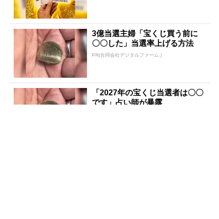
3億当選主婦「宝くじ買う前に
〇〇した」当選率上げる方法
PR(合同会社デジタルファーム )
「2027年の宝くじ当選者は〇〇
です」占い師が暴露
PR(合同会社デジタルファーム )
【宝くじ何年も買って一度も当
たらない人へ】原因、はっきり
してます
PR(合同会社デジタルファーム )