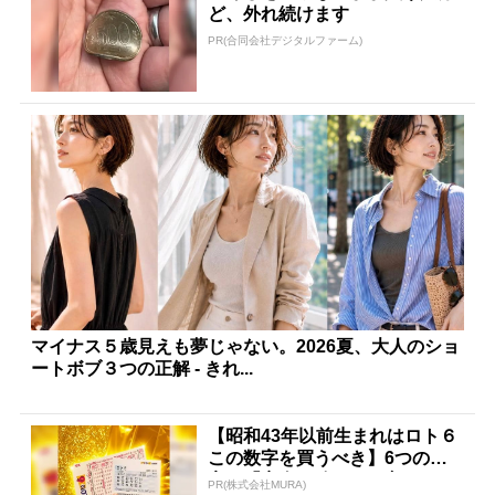
ど、外れ続けます
PR(合同会社デジタルファーム)
マイナス５歳見えも夢じゃない。2026夏、大人のショ
ートボブ３つの正解 - きれ...
【昭和43年以前生まれはロト６
この数字を買うべき】6つの数
字が「完全一致」する方...
PR(株式会社MURA)