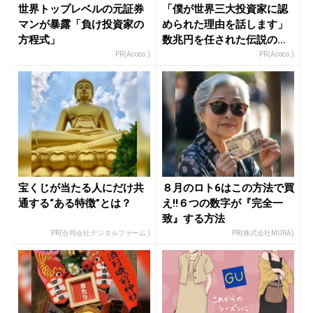
世界トップレベルの元証券
「僕が世界三大投資家に認
マンが暴露「負け投資家の
められた理由を話します」
方程式」
数兆円を任された伝説の投
資家
PR(Acoco.)
PR(Acoco.)
宝くじが当たる人にだけ共
８月のロト6はこの方法で買
通する“ある特徴”とは？
え!!６つの数字が『完全一
致』する方法
PR(合同会社デジタルファーム )
PR(株式会社MURA)