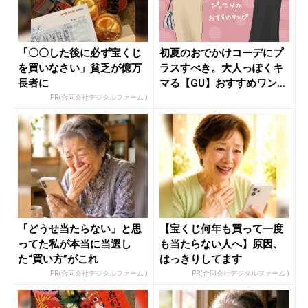
「〇〇した後に必ず宝くじ
初夏のおでかけコーデにプ
を買いなさい」貧乏が億万
ラスすべき。大人っぽくキ
長者に
マる【GU】おすすめワンピ
- ...
PR(合同会社デジタルファーム )
「どうせ当たらない」と思
【宝くじ何年も買って一度
ってた私が本当に当選し
も当たらない人へ】原因、
た“買い方”がこれ
はっきりしてます
PR(合同会社デジタルファーム )
PR(合同会社デジタルファーム )