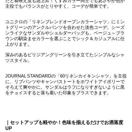
だと着映え度も急上昇！くすみカラー同士でもあざやか色が
主役でもバランスがとりやすく、コーデが簡単です。
ユニクロの「リネンブレンドオープンカラーシャツ」にミン
トグリーンのアンクルパンツを合わせた淡色コーデ。シーズ
ンライクなサンダルやショルダーバッグも、ベージュ～ブラ
ウンの馴染ませカラーを選ぶことでシック＆カジュアルに仕
上がります。
深みのあるビリジアングリーンを引き立てたシンプルなシャ
ツスタイル。
JOURNAL STANDARDの「60リネンカイキンシャツ」を主役
に、リブパンツやキャンバストートをホワイトアイボリーで
そろえて爽やかに。サンダルはラフになりすぎないように黒
をチョイスすると落ち着いた印象をプラスできます。
｜セットアップも軽やか！色味を揃えるだけでお洒落度
UP