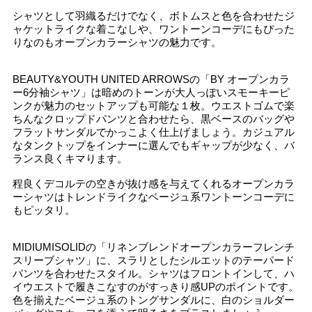
シャツとして羽織るだけでなく、ボトムスと色を合わせたジ
ャケットライクな着こなしや、ワントーンコーデにもぴった
りなのもオープンカラーシャツの魅力です。
BEAUTY&YOUTH UNITED ARROWSの「BY オープンカラ
ー6分袖シャツ」は暗めのトーンが大人っぽいスモーキーピ
ンクが魅力のセットアップも可能な１枚。ウエストゴムで楽
ちんなクロップドパンツと合わせたら、黒ベースのバッグや
フラットサンダルでかっこよく仕上げましょう。カジュアル
なタンクトップをインナーに選んでもギャップが少なく、バ
ランス良くキマります。
程良くデコルテの空きが抜け感を与えてくれるオープンカラ
ーシャツはトレンドライクなベージュ系ワントーンコーデに
もピッタリ。
MIDIUMISOLIDの「リネンブレンドオープンカラーフレンチ
スリーブシャツ」に、スラリとしたシルエットのテーパード
パンツを合わせたスタイル。シャツはフロントインして、ハ
イウエストで履きこなすのがすっきり感UPのポイントです。
色を揃えたベージュ系のトングサンダルに、白のショルダー