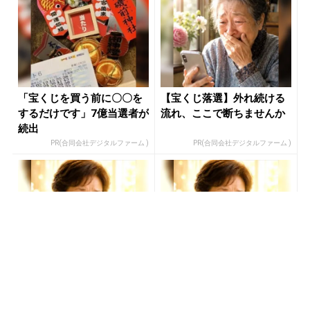
「宝くじを買う前に〇〇を
【宝くじ落選】外れ続ける
するだけです」7億当選者が
流れ、ここで断ちませんか
続出
PR(合同会社デジタルファーム )
PR(合同会社デジタルファーム )
宝くじ“なんとなく”で買っ
【宝くじ落選】外れ続ける
ている限り変わらない
流れ、ここで断ちませんか