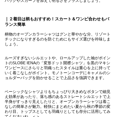
バッグやスカーフを添えて明るさをプラスしましょう。
｜２着目は柄もおすすめ！スカート＆ワンピ合わせもバ
ランス簡単
柄物のオープンカラーシャツはグンと華やかな分、リゾート
チックになりすぎるのを防ぐためにもサイズ選びを吟味しま
しょう。
ルーズすぎないシルエットや、ロールアップした袖がポイン
トのSLOBE IENAの「変形ドット開襟シャツ」を黒のマキシ
ワンピースにさらりと羽織ったスタイルは重心を上に持って
いく着こなしがポイント。モノトーンコーデにキャメルのシ
ョルダーバッグを効かせることで上品さを強調できます。
ベーシックなシャツよりもちょっぴり大きめなボタンで細見
え効果があったり、落ち感のあるストレートシルエットで上
半身がすっきり見えしたりと、オープンカラーシャツは着こ
なしの簡単さが魅力。軽快にまとめたい夏から秋の季節の変
わり目、トップスとしても羽織りとしても存分に活用してみ
てくださいね。＜＞