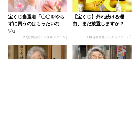
宝くじ当選者「〇〇をやら
【宝くじ】外れ続ける理
ずに買うのはもったいな
由、まだ放置しますか？
い」
PR(合同会社デジタルファーム )
PR(合同会社デジタルファーム )
まだ宝くじ“適当に”買って
同じ宝くじなのに、当たる
る？それ、当たらない人の
人と外れる人の違い実は“こ
典型です
こ”でした
PR(合同会社デジタルファーム)
PR(合同会社デジタルファーム )