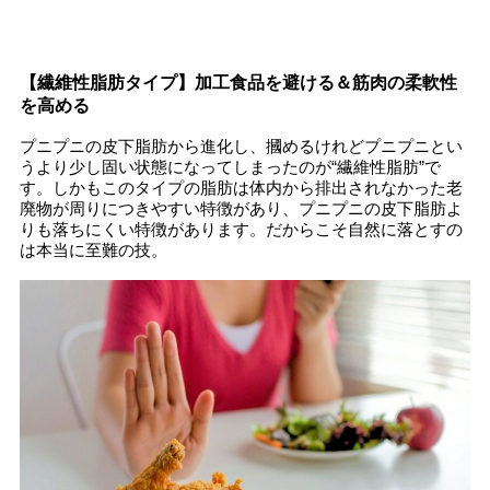
【繊維性脂肪タイプ】加工食品を避ける＆筋肉の柔軟性
を高める
プニプニの皮下脂肪から進化し、摑めるけれどプニプニとい
うより少し固い状態になってしまったのが“繊維性脂肪”で
す。しかもこのタイプの脂肪は体内から排出されなかった老
廃物が周りにつきやすい特徴があり、プニプニの皮下脂肪よ
りも落ちにくい特徴があります。だからこそ自然に落とすの
は本当に至難の技。