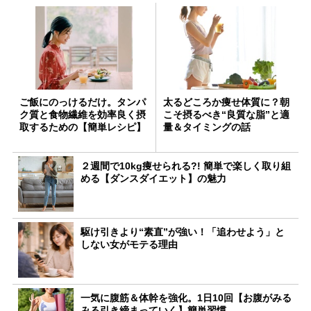
ご飯にのっけるだけ。タンパ
太るどころか痩せ体質に？朝
ク質と食物繊維を効率良く摂
こそ摂るべき“良質な脂”と適
取するための【簡単レシピ】
量＆タイミングの話
２週間で10kg痩せられる?! 簡単で楽しく取り組
める【ダンスダイエット】の魅力
駆け引きより“素直”が強い！「追わせよう」と
しない女がモテる理由
一気に腹筋＆体幹を強化。1日10回【お腹がみる
みる引き締まっていく】簡単習慣