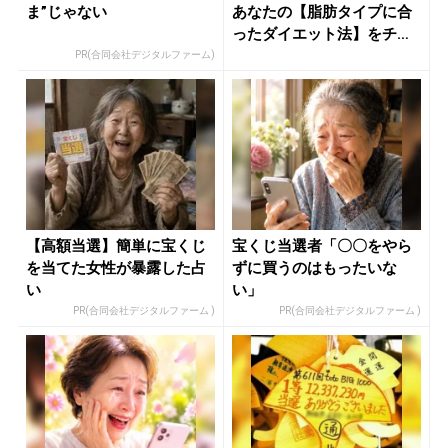
ま”じゃない
あなたの【脂肪タイプに合
ったダイエット法】をチェ
ック -...
PR(合同会社デジタルファーム)
【高額当選】簡単に宝くじ
宝くじ当選者「〇〇をやら
を当てた女性が暴露した占
ずに買うのはもったいな
い
い」
PR(合同会社デジタルファーム )
PR(合同会社デジタルファーム )