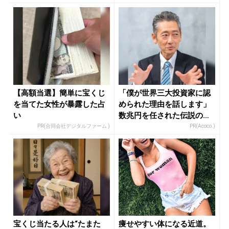
【高額当選】簡単に宝くじ
「僕が世界三大投資家に認
を当てた女性が暴露した占
められた理由を話します」
い
数兆円を任された伝説の投
資家
PR(合同会社デジタルファーム )
PR(Acoco.)
宝くじ当たる人は“たまた
痩せやすい体になる近道。