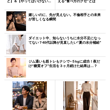
と】＆【やってはいけない...
える“食べ方のクセ”とは
嬉しいのに、先が見えない。不倫相手との未来
が苦しくなる瞬間
ダイエット中、知らないうちに水分不足になっ
てない？40代以降が見直したい“夏の水分補給”
ジム通いも筋トレもナシで−５kgに成功！夜だ
け“糖質オフ”生活を３ヶ月続けた結果は…？