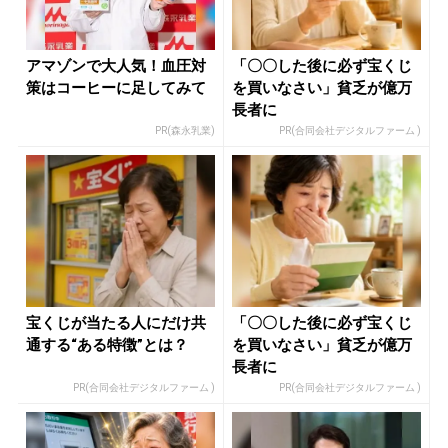
アマゾンで大人気！血圧対
「〇〇した後に必ず宝くじ
策はコーヒーに足してみて
を買いなさい」貧乏が億万
長者に
PR(森永乳業)
PR(合同会社デジタルファーム )
宝くじが当たる人にだけ共
「〇〇した後に必ず宝くじ
通する“ある特徴”とは？
を買いなさい」貧乏が億万
長者に
PR(合同会社デジタルファーム )
PR(合同会社デジタルファーム )