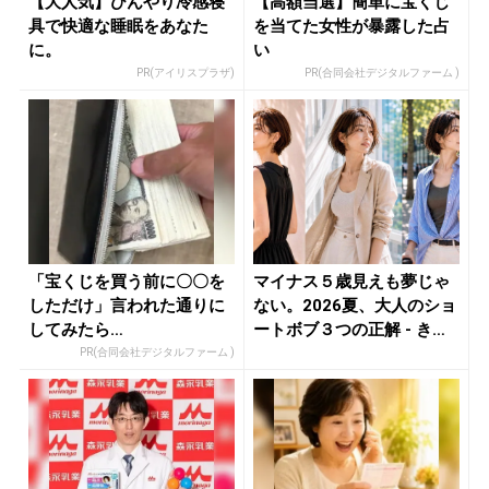
【大人気】ひんやり冷感寝
【高額当選】簡単に宝くじ
具で快適な睡眠をあなた
を当てた女性が暴露した占
に。
い
PR(アイリスプラザ)
PR(合同会社デジタルファーム )
「宝くじを買う前に〇〇を
マイナス５歳見えも夢じゃ
しただけ」言われた通りに
ない。2026夏、大人のショ
してみたら…
ートボブ３つの正解 - き
れ...
PR(合同会社デジタルファーム )