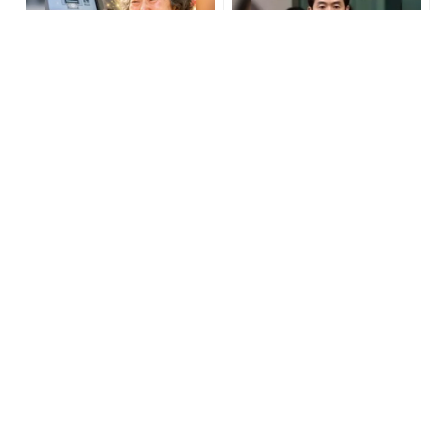
宝くじ当たる人だけがやっ
世界トップレベルの元証券
ていること、教えます
マンが暴露「負け投資家の
共通項」
PR(合同会社デジタルファーム )
PR(Acoco.)
世界トップレベルの元証券
なぜか白Tシャツが部屋着
マンが暴露「負け投資家の
っぽく見える…。40代・50
方程式」
代が見直したい“ネックライ