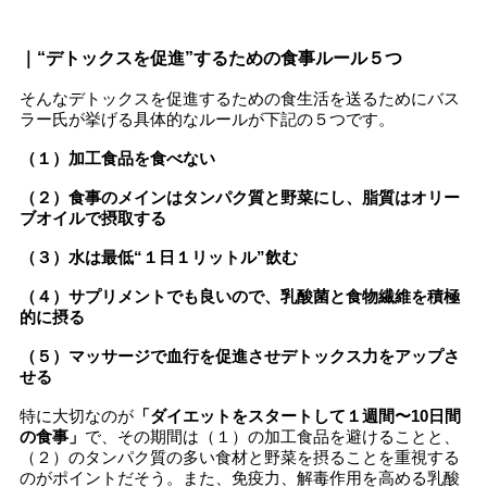
｜“デトックスを促進”するための食事ルール５つ
そんなデトックスを促進するための食生活を送るためにバス
ラー氏が挙げる具体的なルールが下記の５つです。
（１）加工食品を食べない
（２）食事のメインはタンパク質と野菜にし、脂質はオリー
ブオイルで摂取する
（３）水は最低“１日１リットル”飲む
（４）サプリメントでも良いので、乳酸菌と食物繊維を積極
的に摂る
（５）マッサージで血行を促進させデトックス力をアップさ
せる
特に大切なのが
「ダイエットをスタートして１週間〜10日間
の食事」
で、その期間は（１）の加工食品を避けることと、
（２）のタンパク質の多い食材と野菜を摂ることを重視する
のがポイントだそう。また、免疫力、解毒作用を高める乳酸