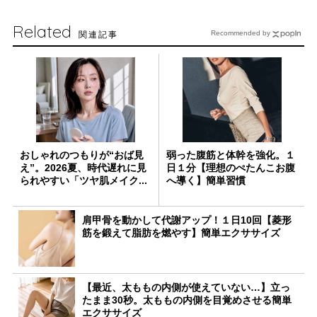
Related
関連記事
Recommended by
おしゃれのつもりが“おば見
弱った腹筋と体幹を強化。１
え”。2026夏、時代遅れに見
日１分【理想のぺたんこお腹
られやすい「ツヤ肌メイク...
へ導く】簡単習慣
肩甲骨を動かして代謝アップ！１日10回【菱形
筋を鍛えて脂肪を燃やす】簡単エクササイズ
【最近、太ももの内側が使えていない…】立っ
たまま30秒。太ももの内側を目覚めさせる簡単
エクササイズ