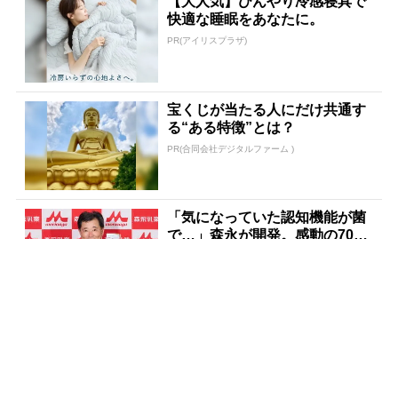
【大人気】ひんやり冷感寝具で
快適な睡眠をあなたに。
PR(アイリスプラザ)
宝くじが当たる人にだけ共通す
る“ある特徴”とは？
PR(合同会社デジタルファーム )
「気になっていた認知機能が菌
で…」森永が開発。感動の70代
続出
PR(森永乳業)
「宝くじを買う前に〇〇をする
だけです」7億当選者が続出
PR(合同会社デジタルファーム )