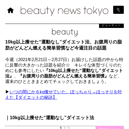
ビューティー
beauty
10kg以上痩せた“運動なし”ダイエット法、お腹周りの脂
肪がどんどん燃える簡単習慣など今週注目の話題
今週（2021年2月21日～2月27日）お届けした話題の中から特
に反響の大きかった話題を紹介☆ キレイな体型づくりのた
めにも参考にしたい
『10kg以上痩せた“運動なし”ダイエット
法』
、
『お腹周りの脂肪がどんどん燃える簡単習慣』
など、
週末のひとときまとめてチェックしておきましょう。
▶︎
いつの間にか６kg痩せていた。ぽっちゃり→ほっそりを叶
えた【ダイエットの秘訣】
｜10kg以上痩せた“運動なし”ダイエット法
1
2
3