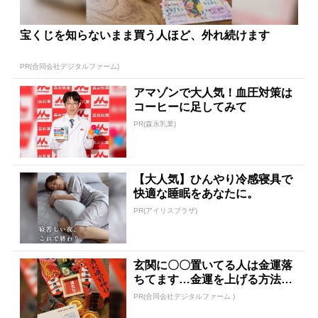
宝くじを知らないまま買う人ほど、外れ続けます
PR(合同会社デジタルファーム)
アマゾンで大人気！血圧対策は
コーヒーに足してみて
PR(森永乳業)
【大人気】ひんやり冷感寝具で
快適な睡眠をあなたに。
PR(アイリスプラザ)
玄関に〇〇置いてる人は金運落
ちてます…金運を上げる方法と
は
PR(合同会社デジタルファーム )