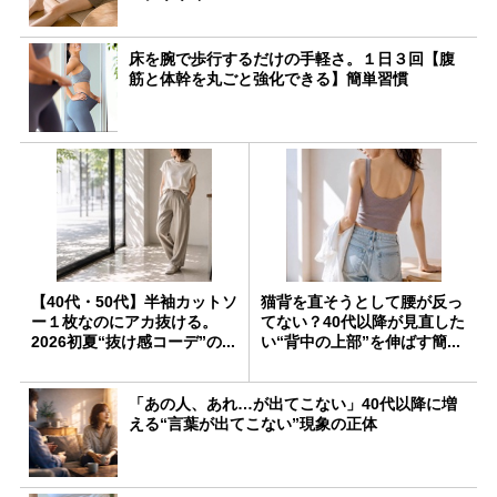
床を腕で歩行するだけの手軽さ。１日３回【腹
筋と体幹を丸ごと強化できる】簡単習慣
【40代・50代】半袖カットソ
猫背を直そうとして腰が反っ
ー１枚なのにアカ抜ける。
てない？40代以降が見直した
2026初夏“抜け感コーデ”の...
い“背中の上部”を伸ばす簡...
「あの人、あれ…が出てこない」40代以降に増
える“言葉が出てこない”現象の正体