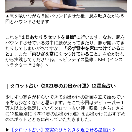
▲息を吸いながら５回バウンドさせた後、息を吐きながら５
回とバウンドさせます
これを
“１日あたり５セットを目標”
に行います。なお、腕を
バウンドさせている最中に腰が反ってきたり、膝が開いてき
たりしてしまいがちですが、
「必ず背中を床につけているこ
と」
、また
「両ひざを常にくっつけていること」
を心がけな
がら実践してくださいね。＜ピラティス監修：KEI（インス
トラクター歴３年）＞
｜タロット占い《2021春のお出かけ運》12星座占い
少しずつ寒さが和らいできてお出かけの計画を立て始めてい
る方も少なくないと思います。そこで今回はデビュー以来１
万人以上を鑑定しているタロット占い師・咲良（さら）さん
に12星座別に《2021春のお出かけ運》をお出かけにおすすめ
のスポットとともに占っていただきました。
▶︎
【タロット占い】充実のひとときを過ごせる星座は？