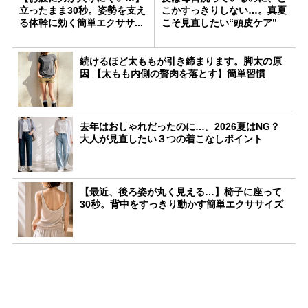
立ったまま30秒。姿勢を支え
こかすっきりしない…。真夏
る体幹に効く簡単エクササ...
こそ見直したい“頭皮ケア”
続けるほど太ももが引き締まります。脚太の原
因 【太もも内側の贅肉を落とす】簡単習慣
去年はおしゃれだったのに…。2026夏はNG？
大人が見直したい３つの着こなしポイント
【最近、後ろ姿が丸く見える…】椅子に座って
30秒。背中をすっきり動かす簡単エクササイズ