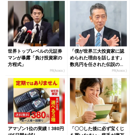
世界トップレベルの元証券
「僕が世界三大投資家に認
マンが暴露「負け投資家の
められた理由を話します」
方程式」
数兆円を任された伝説の投
資家
PR(Acoco.)
PR(Acoco.)
アマゾン1位の実績！380円
「〇〇した後に必ず宝くじ