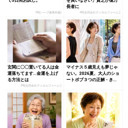
で5日間お試し。
を買いなさい」貧乏が億万
長者に
PR(ハーブ健康本舗)
PR(合同会社デジタルファーム )
玄関に〇〇置いてる人は金
マイナス５歳見えも夢じゃ
運落ちてます…金運を上げ
ない。2026夏、大人のショ
る方法とは
ートボブ３つの正解 - き
れ...
PR(合同会社デジタルファーム )