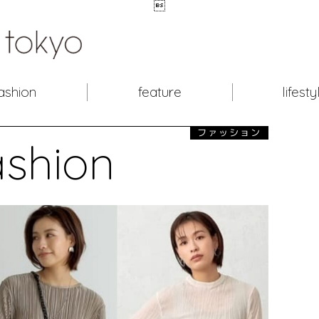

ashion
feature
lifesty
ファッション
ashion