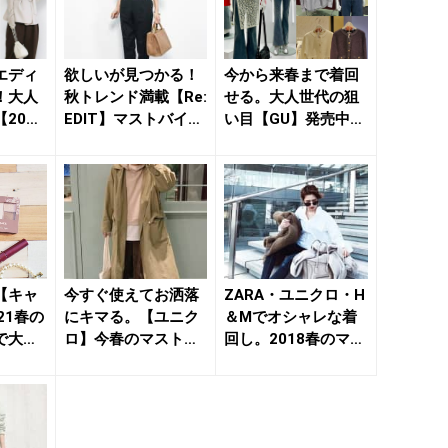
エディ
欲しいが見つかる！
今から来春まで着回
！大人
秋トレンド満載【Re:
せる。大人世代の狙
2020
EDIT】マストバイの
い目【GU】発売中＆
アイテ
きれいめアイテム
近日発売の新作旬ア
集...
イテム...
【キャ
今すぐ使えてお洒落
ZARA・ユニクロ・H
21春の
にキマる。【ユニク
＆Mでオシャレな着
で大人
ロ】今春のマストバ
回し。2018春のマス
 き
イはこの３アイテム
トバイは“このシャ...
- き...