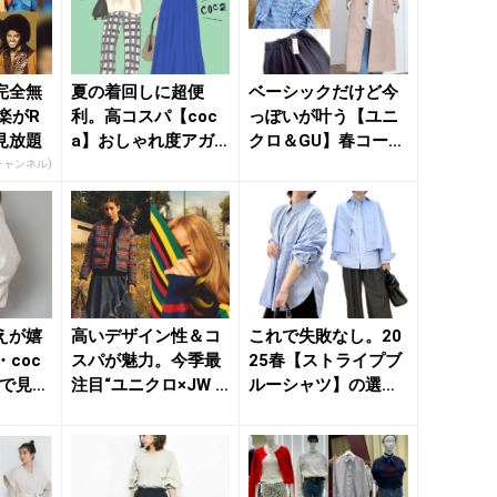
完全無
夏の着回しに超便
ベーシックだけど今
楽がR
利。高コスパ【coc
っぽいが叶う【ユニ
見放題
a】おしゃれ度アガ
クロ＆GU】春コーデ
る「マストバイアイ
を格上げ「マストバ
Rチャンネル)
テム」 ...
イ」３...
えが嬉
高いデザイン性＆コ
これで失敗なし。20
・coc
スパが魅力。今季最
25春【ストライプブ
T】で見つ
注目“ユニクロ×JW A
ルーシャツ】の選び
NDERSON”のマ...
方＆着こなしのコツ
-...