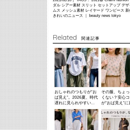
ダル
シアー素材
スリット
セットアップ
デザ
ムス
メッシュ素材
レイヤード
ワンピース
新
きれいのニュース ｜
beauty news tokyo
Related
関連記事
おしゃれのつもりが“お
その服、ちょっ
ば見え”。2026夏、時代
くない？安心コ
遅れに見られやすい...
が“おば見え”に直