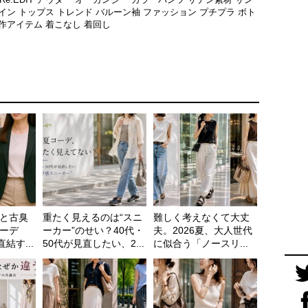
イン
トップス
トレンド
バルーン袖
ファッション
プチプラ
ボト
作アイテム
着こなし
着回し
と古臭
重たく見えるのは“スニ
難しく考えなくて大丈
ーデ
ーカー”のせい？40代・
夫。2026夏、大人世代
結す...
50代が見直したい、2...
に似合う「ノースリ...