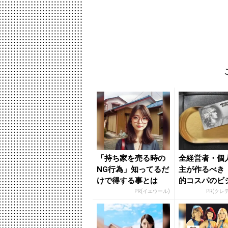
「持ち家を売る時の
全経営者・個
NG行為」知ってるだ
主が作るべき
けで得する事とは
的コスパのビ
カード」
PR(イエウール)
PR(クレ