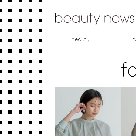
beauty
f
f