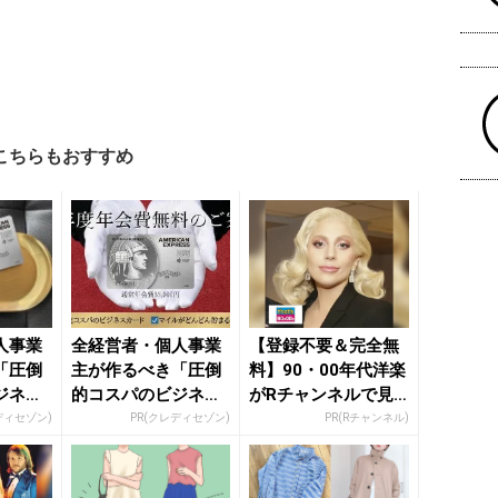
こちらもおすすめ
人事業
全経営者・個人事業
【登録不要＆完全無
「圧倒
主が作るべき「圧倒
料】90・00年代洋楽
ジネス
的コスパのビジネス
がRチャンネルで見
カード」
放題
ディセゾン)
PR(クレディセゾン)
PR(Rチャンネル)