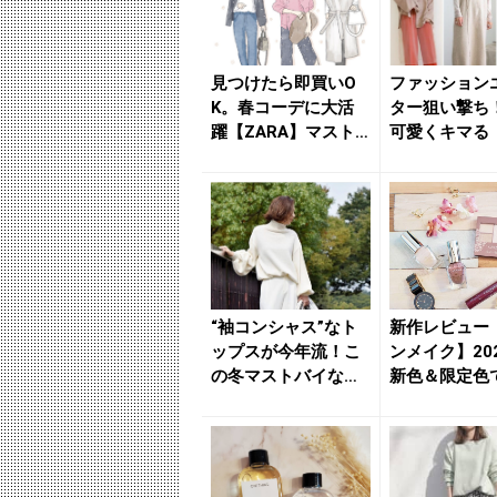
見つけたら即買いO
ファッション
K。春コーデに大活
ター狙い撃ち
躍【ZARA】マスト
可愛くキマる【
バイの注目アイテム
冬マストバイ
３選 ...
ム】...
“袖コンシャス”なト
新作レビュー
ップスが今年流！こ
ンメイク】20
の冬マストバイなア
新色＆限定色
イテムを総チェック
の旬顔メイク -
- ...
れ...