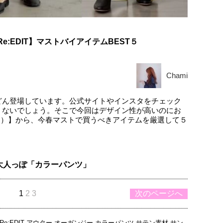
e:EDIT】マストバイアイテムBEST５
Chami
どん登場しています。公式サイトやインスタをチェック
くないでしょう。そこで今回はデザイン性が高いのにお
ディ）】から、今春マストで買うべきアイテムを厳選して５
大人っぽ「カラーパンツ」
1
2
3
次のページへ
Re:EDIT
アウター
オーガンジー
カラーパンツ
サテン素材
サン