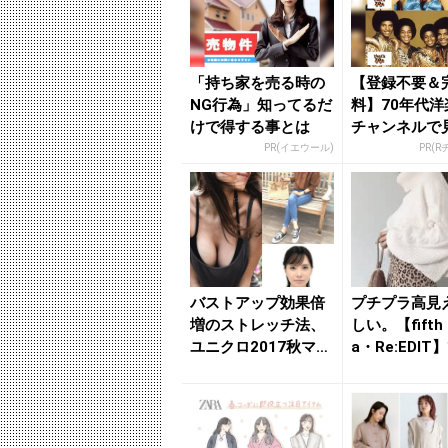
「持ち家を売る時の
【登録不要＆
NG行為」知ってるだ
料】70年代洋
けで得する事とは
チャンネルで
PR(イエウール)
PR(
バストアップ効果倍
プチプラ高見
増のストレッチ法、
しい。【fifth
ユニクロ2017秋マス
a・Re:EDI
トバイアイテムなど
かる今旬き...
今週...