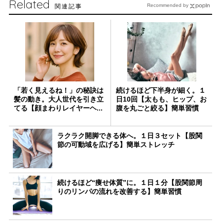
Related
関連記事
Recommended by
「若く見えるね！」の秘訣は
続けるほど下半身が細く。１
髪の動き。大人世代を引き立
日10回【太もも、ヒップ、お
てる【顔まわりレイヤーヘ...
腹を丸ごと絞る】簡単習慣
ラクラク開脚できる体へ。１日３セット【股関
節の可動域を広げる】簡単ストレッチ
続けるほど“痩せ体質”に。１日１分【股関節周
りのリンパの流れを改善する】簡単習慣