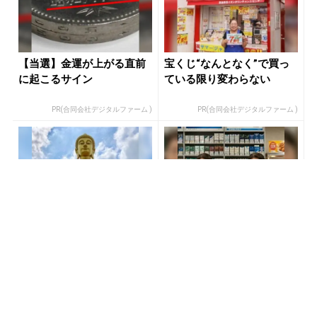
【当選】金運が上がる直前
宝くじ“なんとなく”で買っ
に起こるサイン
ている限り変わらない
PR(合同会社デジタルファーム )
PR(合同会社デジタルファーム )
宝くじが当たる人にだけ共
『カートン買い、ダメ。ゼ
通する“ある特徴”とは？
ッタイ。』年間11万円節約
の新型タバコが爆売れ
PR(合同会社デジタルファーム )
PR(株式会社HAL)