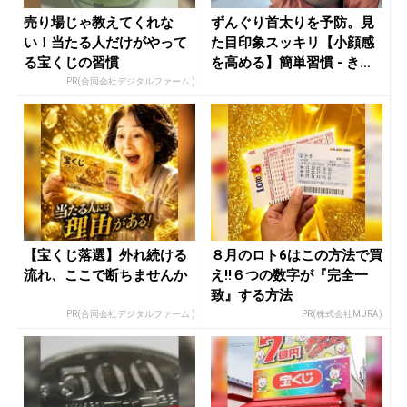
売り場じゃ教えてくれな
ずんぐり首太りを予防。見
い！当たる人だけがやって
た目印象スッキリ【小顔感
る宝くじの習慣
を高める】簡単習慣 - きれ
いの...
PR(合同会社デジタルファーム )
【宝くじ落選】外れ続ける
８月のロト6はこの方法で買
流れ、ここで断ちませんか
え!!６つの数字が『完全一
致』する方法
PR(合同会社デジタルファーム )
PR(株式会社MURA)