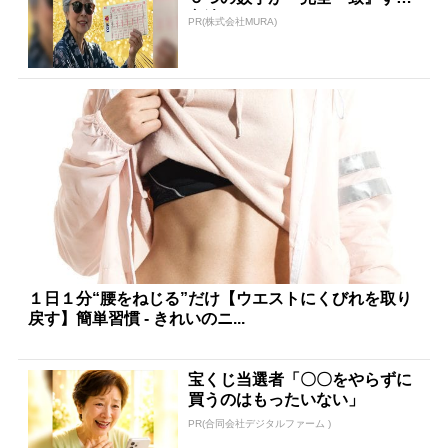
方法
PR(株式会社MURA)
１日１分“腰をねじる”だけ【ウエストにくびれを取り
戻す】簡単習慣 - きれいのニ...
宝くじ当選者「〇〇をやらずに
買うのはもったいない」
PR(合同会社デジタルファーム )