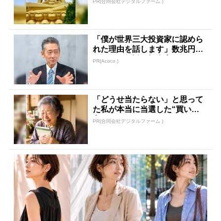
PR(合同会社デジタルファーム )
「僕が世界三大投資家に認めら
れた理由を話します」数兆円を
任された伝説の投資家
PR(Acoco.)
「どうせ当たらない」と思って
た私が本当に当選した“買い
方”がこれ
PR(合同会社デジタルファーム )