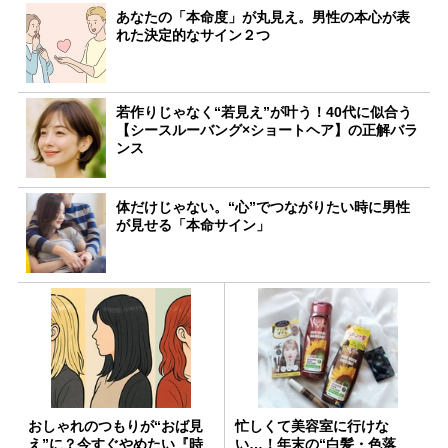
あなたの「本命度」が丸見え。男性の本心が表
れた決定的なサイン２つ
若作りじゃなく“若見え”が叶う！40代に似合う
【シースルーバング×ショートヘア】の正解バラ
ンス
体だけじゃない。“心”でつながりたい時に男性
が見せる「本命サイン」
おしゃれのつもりが“おば見
忙しくて美容室に行けな
え”に？今すぐやめたい『時
い…！年末の“白髪・色落