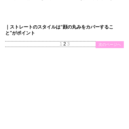
｜ストレートのスタイルは“顔の丸みをカバーするこ
と”がポイント
1
2
3
前のページへ
次のページへ