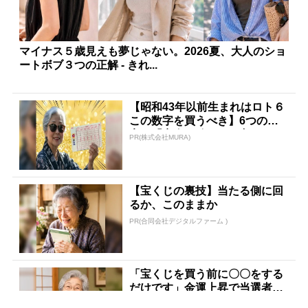
マイナス５歳見えも夢じゃない。2026夏、大人のショ
ートボブ３つの正解 - きれ...
【昭和43年以前生まれはロト６
この数字を買うべき】6つの数
字が「完全一致」する方...
PR(株式会社MURA)
【宝くじの裏技】当たる側に回
るか、このままか
PR(合同会社デジタルファーム )
「宝くじを買う前に〇〇をする
だけです」金運上昇で当選者が
続出
PR(合同会社デジタルファーム)