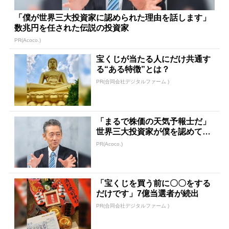
「僕が世界三大投資家に認められた理由を話します」
数兆円を任された伝説の投資家
PR(Acoco.)
宝くじが当たる人にだけ共通す
る“ある特徴”とは？
PR(合同会社デジタルファーム )
「まるで株価の天気予報士だ」
世界三大投資家が僕を認めてく
れたワケ
PR(Acoco.)
「宝くじを買う前に〇〇をする
だけです」7億当選者が続出
PR(合同会社デジタルファーム )