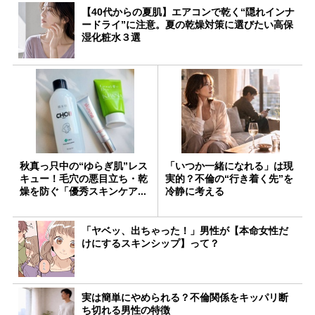
【40代からの夏肌】エアコンで乾く“隠れインナ
ードライ”に注意。夏の乾燥対策に選びたい高保
湿化粧水３選
秋真っ只中の“ゆらぎ肌”レス
「いつか一緒になれる」は現
キュー！毛穴の悪目立ち・乾
実的？不倫の“行き着く先”を
燥を防ぐ「優秀スキンケア...
冷静に考える
「ヤベッ、出ちゃった！」男性が【本命女性だ
けにするスキンシップ】って？
実は簡単にやめられる？不倫関係をキッパリ断
ち切れる男性の特徴