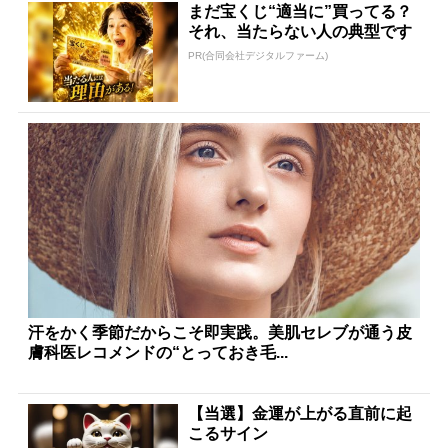
まだ宝くじ“適当に”買ってる？
それ、当たらない人の典型です
PR(合同会社デジタルファーム)
汗をかく季節だからこそ即実践。美肌セレブが通う皮
膚科医レコメンドの“とっておき毛...
【当選】金運が上がる直前に起
こるサイン