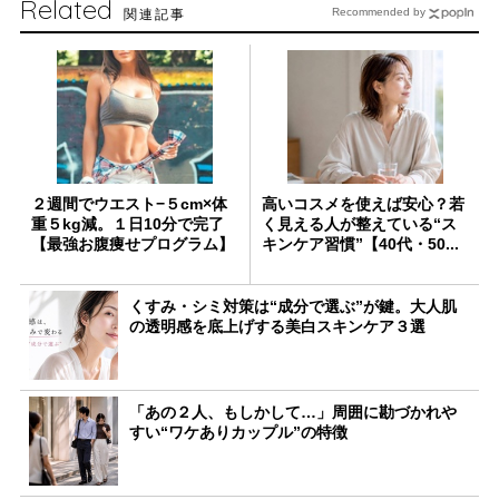
Related
関連記事
Recommended by
２週間でウエスト−５cm×体
高いコスメを使えば安心？若
重５kg減。１日10分で完了
く見える人が整えている“ス
【最強お腹痩せプログラム】
キンケア習慣”【40代・50...
くすみ・シミ対策は“成分で選ぶ”が鍵。大人肌
の透明感を底上げする美白スキンケア３選
「あの２人、もしかして…」周囲に勘づかれや
すい“ワケありカップル”の特徴