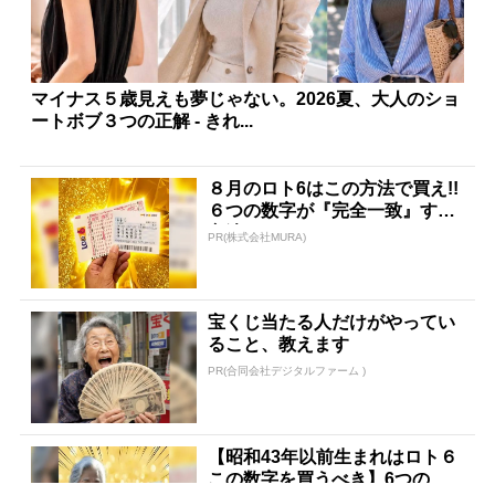
マイナス５歳見えも夢じゃない。2026夏、大人のショ
ートボブ３つの正解 - きれ...
８月のロト6はこの方法で買え!!
６つの数字が『完全一致』する
方法
PR(株式会社MURA)
宝くじ当たる人だけがやってい
ること、教えます
PR(合同会社デジタルファーム )
【昭和43年以前生まれはロト６
この数字を買うべき】6つの数