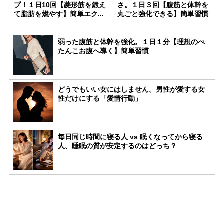
プ！１日10回【菱形筋を鍛え
さ。１日３回【腹筋と体幹を
て脂肪を燃やす】簡単エク...
丸ごと強化できる】簡単習慣
弱った腹筋と体幹を強化。１日１分【理想のぺ
たんこお腹へ導く】簡単習慣
どうでもいい女にはしません。男性が愛する女
性だけにする「愛情行動」
毎日同じ時間に寝る人 vs 眠くなってから寝る
人、睡眠の質が安定するのはどっち？