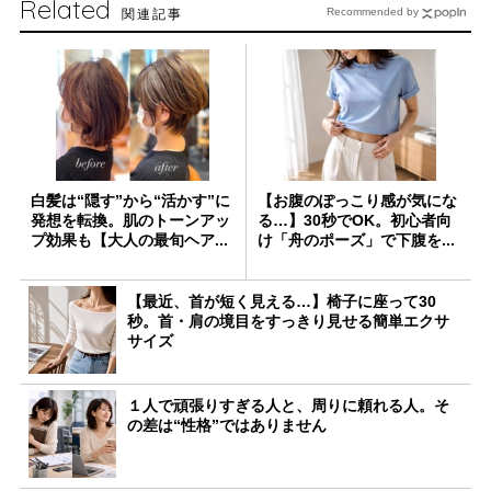
Related
関連記事
Recommended by
白髪は“隠す”から“活かす”に
【お腹のぽっこり感が気にな
発想を転換。肌のトーンアッ
る…】30秒でOK。初心者向
プ効果も【大人の最旬ヘア...
け「舟のポーズ」で下腹を...
【最近、首が短く見える…】椅子に座って30
秒。首・肩の境目をすっきり見せる簡単エクサ
サイズ
１人で頑張りすぎる人と、周りに頼れる人。そ
の差は“性格”ではありません