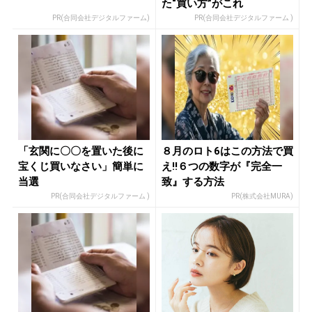
た“買い方”がこれ
PR(合同会社デジタルファーム)
PR(合同会社デジタルファーム )
「玄関に〇〇を置いた後に
８月のロト6はこの方法で買
宝くじ買いなさい」簡単に
え!!６つの数字が『完全一
当選
致』する方法
PR(合同会社デジタルファーム )
PR(株式会社MURA)