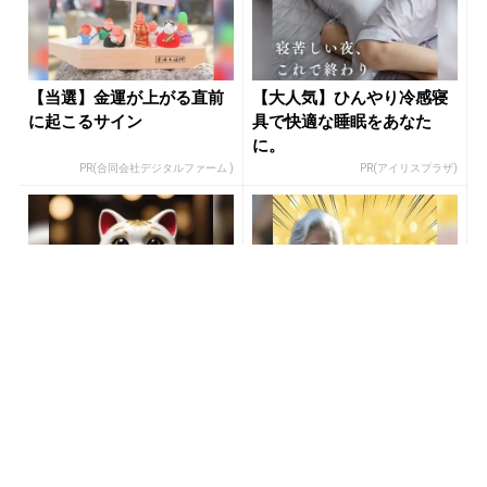
【当選】金運が上がる直前
【大人気】ひんやり冷感寝
に起こるサイン
具で快適な睡眠をあなた
に。
PR(合同会社デジタルファーム )
PR(アイリスプラザ)
【当選】金運が上がる直前
【昭和43年以前生まれはロ
に起こるサイン
ト６この数字を買うべき】6
つの数字が「完全一致」す
る方...
PR(合同会社デジタルファーム )
PR(株式会社MURA)