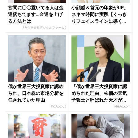
玄関に〇〇置いてる人は金
小顔感＆首元の印象がUP。
運落ちてます…金運を上げ
スキマ時間に実践【くっき
る方法とは
りフェイスラインに導く】
簡単ス...
PR(合同会社デジタルファーム )
僕が世界三大投資家に認め
「僕が世界三大投資家に認
られ、日本株の市場分析を
められた理由」株価の天気
任されていた理由
予報士と呼ばれた天才が暴
露
PR(Acoco.)
PR(Acoco.)