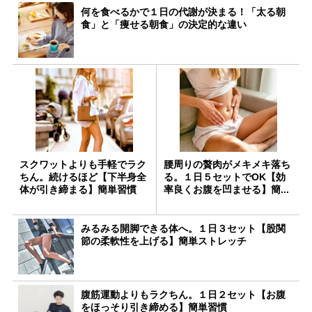
何を食べるかで１日の代謝が決まる！「太る朝
食」と「痩せる朝食」の決定的な違い
スクワットよりも手軽でラク
腰周りの贅肉がメキメキ落ち
ちん。続けるほど【下半身全
る。１日５セットでOK【効
体が引き締まる】簡単習慣
率良くお腹を凹ませる】簡...
みるみる開脚できる体へ。１日３セット【股関
節の柔軟性を上げる】簡単ストレッチ
腹筋運動よりもラクちん。１日２セット【お腹
をほっそり引き締める】簡単習慣