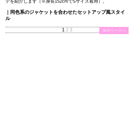
デを紹介します（※身長152cmでSサイズ着用）。
｜同色系のジャケットを合わせたセットアップ風スタイ
ル
1
2
3
次のページへ