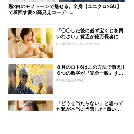
黒×白のモノトーンで魅せる。全身【ユニクロ×GU】
で着回す夏の高見えコーデ - ...
「〇〇した後に必ず宝くじを買
いなさい」貧乏が億万長者に
PR(合同会社デジタルファーム )
８月のロト6はこの方法で買え!!
６つの数字が『完全一致』する
方法
PR(株式会社MURA)
「どうせ当たらない」と思って
た私が本当に当選した“買い
方”がこれ
PR(合同会社デジタルファーム )