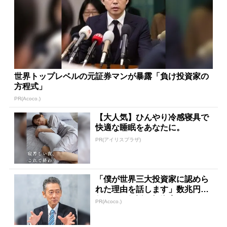
世界トップレベルの元証券マンが暴露「負け投資家の
方程式」
PR(Acoco.)
【大人気】ひんやり冷感寝具で
快適な睡眠をあなたに。
PR(アイリスプラザ)
「僕が世界三大投資家に認めら
れた理由を話します」数兆円を
任された伝説の投資家
PR(Acoco.)