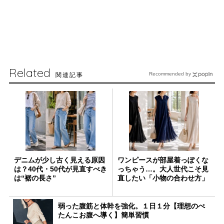
Related
関連記事
Recommended by
デニムが少し古く見える原因
ワンピースが部屋着っぽくな
は？40代・50代が見直すべき
っちゃう…。大人世代こそ見
は“裾の長さ”
直したい「小物の合わせ方」
弱った腹筋と体幹を強化。１日１分【理想のぺ
たんこお腹へ導く】簡単習慣