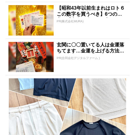
【昭和43年以前生まれはロト６
この数字を買うべき】6つの数
字が「完全一致」する方...
PR(株式会社MURA)
玄関に〇〇置いてる人は金運落
ちてます…金運を上げる方法と
は
PR(合同会社デジタルファーム )