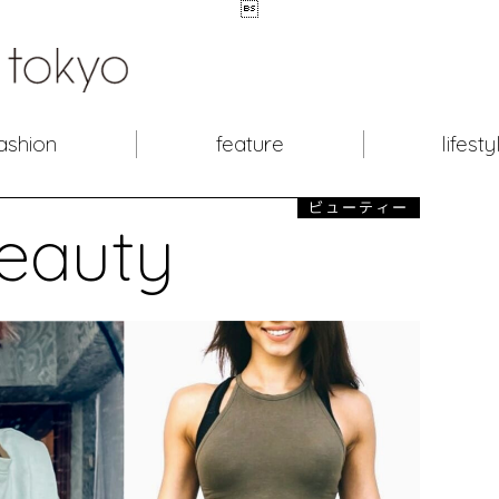

ashion
feature
lifesty
ビューティー
eauty