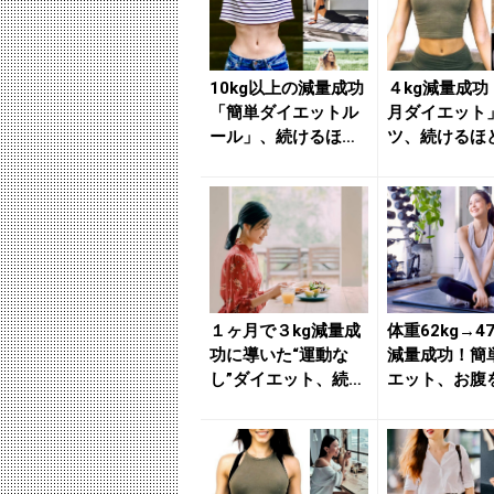
10kg以上の減量成功
４kg減量成功
「簡単ダイエットル
月ダイエット
ール」、続けるほど
ツ、続けるほ
お腹が細くなる簡単
ンコお腹に近
習慣...
単習慣...
１ヶ月で３kg減量成
体重62kg→4
功に導いた“運動な
減量成功！簡
し”ダイエット、続け
エット、お腹
るほどペタンコお腹
良く凹ませる
に導...
慣...