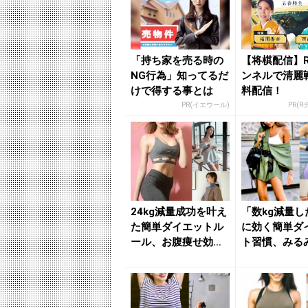
「持ち家を売る時の
【将棋配信】
NG行為」知ってるだ
ンネルで清麗
けで得する事とは
料配信！
PR(イエウール)
PR(
24kg減量成功を叶え
「数kg減量し
た簡単ダイエットル
に効く簡単ダ
ール、お腹痩せ効果
ト習慣、みる
も！簡単“肩甲骨はが
腹が細くなる
し...
慣など...