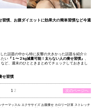
痩せ習慣、お腹ダイエットに効果大の簡単習慣など今週
お届けした話題の中から特に反響の大きかった話題を紹介☆
したい
『１〜２kg減量可能！太らない人の痩せ習慣』
、
』
など、週末のひとときまとめてチェックしておきまし
痩せ習慣
1
2
次のページへ
ンナーマッスル
エクササイズ
お腹痩せ
カロリー計算
ストレッチ