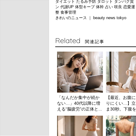
ダイエット
たるみ予防
タロット
タンパク質
ン
代謝UP
体型キープ
体幹
占い
咲良
恋愛
整
食事管理
きれいのニュース ｜
beauty news tokyo
Related
関連記事
「なんだか集中が続か
【最近、お腹に
ない…」40代以降に増
りにくい…】立
える“脳疲労”の正体と...
ま30秒。下腹を自