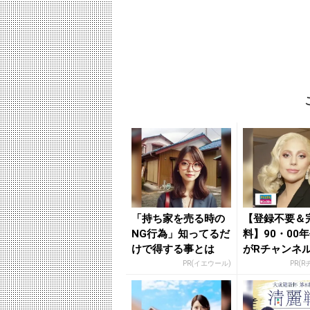
「持ち家を売る時の
【登録不要＆
NG行為」知ってるだ
料】90・00
けで得する事とは
がRチャンネ
放題
PR(イエウール)
PR(