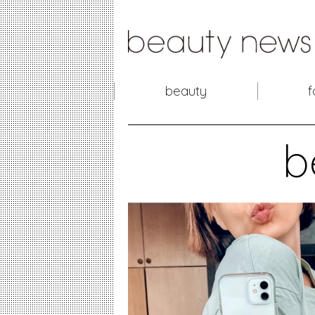
beauty
f
b