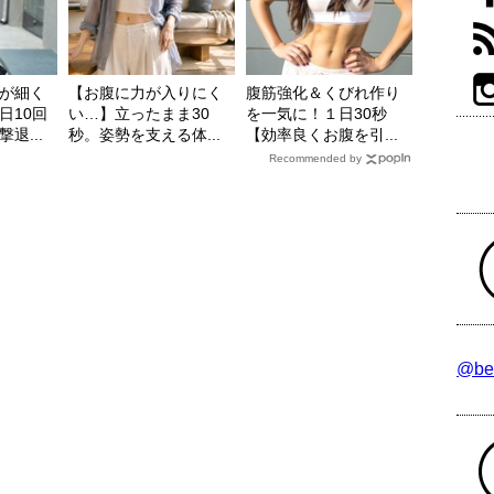
が細く
【お腹に力が入りにく
腹筋強化＆くびれ作り
日10回
い…】立ったまま30
を一気に！１日30秒
退...
秒。姿勢を支える体...
【効率良くお腹を引...
Recommended by
@be