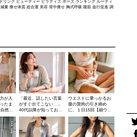
ドリンク
ビューティー
ピラティス
ポーズ
ランキング
ルーティ
運
減量
痩せ体質
総合運
美容
背中痩せ
胸式呼吸
腹筋
血行促進
調
力が入
「最近、話したい言葉
ウエストに乗っかるお
ったま
がすぐ出てこない…」
腹の贅肉の引き締め
然...
40代以降が知ってお...
に。１日15回【細ウ...