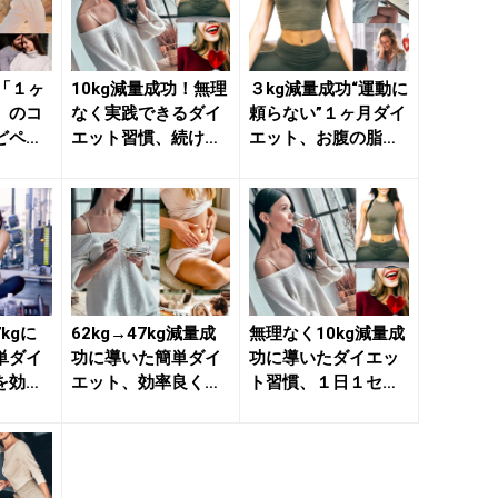
「１ヶ
10kg減量成功！無理
３kg減量成功“運動に
」のコ
なく実践できるダイ
頼らない”１ヶ月ダイ
どペタ
エット習慣、続ける
エット、お腹の脂肪
づく簡
ほど“お腹ほっそ
がメキメキ燃える簡
り”が...
単...
7kgに
62kg→47kg減量成
無理なく10kg減量成
単ダイ
功に導いた簡単ダイ
功に導いたダイエッ
を効率
エット、効率良くお
ト習慣、１日１セッ
簡単習
腹を凹ませる簡単習
ト“お腹ほっそり”が
慣...
叶...