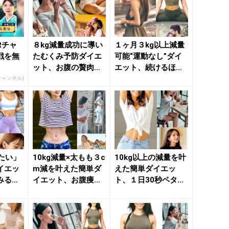
Rチャ
８kg減量成功に導い
１ヶ月３kg以上減量
戦を無
たむくみ予防ダイエ
可能“運動なし”ダイ
ット、お腹の贅肉を
エット、続けるほど
効果的に引き締める
お腹ペタンコが叶う
Rチャンネル)
簡単習...
簡単...
たい」
10kg減量×太もも３c
10kg以上の減量を叶
イエッ
m減を叶えた簡単ダ
えた簡単ダイエッ
みるお
イエット、お腹痩せ
ト、１日30秒ペタン
簡単習
に効果バツグンの簡
コお腹に導く簡単習
単...
慣な...