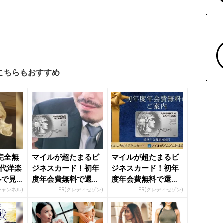
こちらもおすすめ
完全無
マイルが超たまるビ
マイルが超たまるビ
年代洋楽
ジネスカード！初年
ジネスカード！初年
ルで見
度年会費無料で還元
度年会費無料で還元
率最大1.125%
率最大1.125%
Rチャンネル)
PR(クレディセゾン)
PR(クレディセゾン)