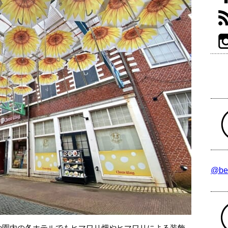
@be
や園内の各ホテルでもヒマワリ畑やヒマワリによる装飾