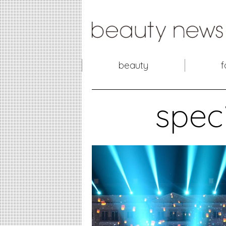
beauty
f
speci