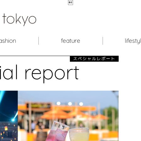

ashion
feature
lifesty
スペシャルレポート
al report