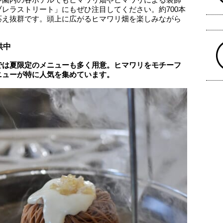
レラストリート」にもぜひ注目してください。約700本
応え抜群です。頭上に広がるヒマワリ畑を楽しみながら
。
供中
では夏限定のメニューも多く用意。ヒマワリをモチーフ
ニューが特に人気を集めています。