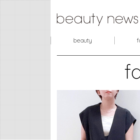
beauty
f
f