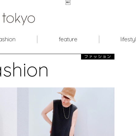

ashion
feature
lifesty
ファッション
ashion