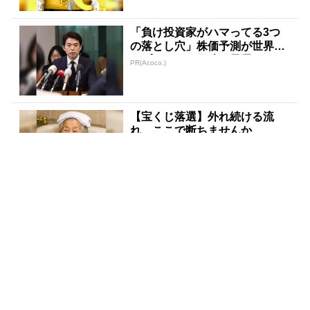
「負け投資家がハマってる3つ
の落とし穴」株価予測が世界ト
ップクラスの天才が暴露
PR(Acoco.)
【宝くじ落選】外れ続ける流
れ、ここで断ちませんか
PR(合同会社デジタルファーム )
僕が世界三大投資家に認めら
れ、日本株の市場分析を任され
ていた理由
PR(Acoco.)