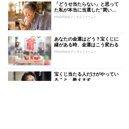
「どうせ当たらない」と思って
た私が本当に当選した“買い
方”がこれ
PR(合同会社デジタルファーム )
あなたの金運はどう？宝くじに
縁がある時、金運はこう変わる
PR(合同会社デジタルファーム )
宝くじ当たる人だけがやってい
ること、教えます
PR(合同会社デジタルファーム )
８月のロト6はこの方法で買え!!
６つの数字が『完全一致』する
方法
PR(株式会社MURA)