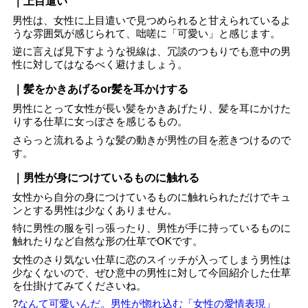
｜上目遣い
男性は、女性に上目遣いで見つめられると甘えられているよ
うな雰囲気が感じられて、咄嗟に「可愛い」と感じます。
逆に言えば見下すような視線は、冗談のつもりでも意中の男
性に対してはなるべく避けましょう。
｜髪をかきあげるor髪を耳かけする
男性にとって女性が長い髪をかきあげたり、髪を耳にかけた
りする仕草に女っぽさを感じるもの。
さらっと流れるような髪の動きが男性の目を惹きつけるので
す。
｜男性が身につけているものに触れる
女性から自分の身につけているものに触れられただけでキュ
ンとする男性は少なくありません。
特に男性の服を引っ張ったり、男性が手に持っているものに
触れたりなど自然な形の仕草でOKです。
女性のさり気ない仕草に恋のスイッチが入ってしまう男性は
少なくないので、ぜひ意中の男性に対して今回紹介した仕草
を仕掛けてみてくださいね。
?
なんて可愛いんだ。男性が惚れ込む「女性の愛情表現」