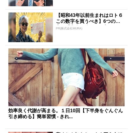
【昭和43年以前生まれはロト６
この数字を買うべき】6つの数
字が「完全一致」する方...
PR(株式会社MURA)
効率良く代謝が高まる。１日10回【下半身をぐんぐん
引き締める】簡単習慣 - きれ...