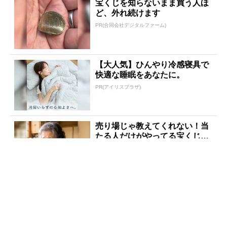
宝くじを知らないまま買う人ほ
ど、外れ続けます
PR(合同会社デジタルファーム)
【大人気】ひんやり冷感寝具で
快適な睡眠をあなたに。
PR(アイリスプラザ)
売り場じゃ教えてくれない！当
たる人だけがやってる宝くじの
習慣
PR(合同会社デジタルファーム )
８月のロト6はこの方法で買え!!
６つの数字が『完全一致』する
方法
PR(株式会社MURA)