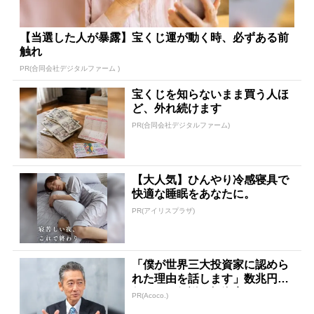
【当選した人が暴露】宝くじ運が動く時、必ずある前
触れ
PR(合同会社デジタルファーム )
宝くじを知らないまま買う人ほ
ど、外れ続けます
PR(合同会社デジタルファーム)
【大人気】ひんやり冷感寝具で
快適な睡眠をあなたに。
PR(アイリスプラザ)
「僕が世界三大投資家に認めら
れた理由を話します」数兆円を
任された伝説の投資家
PR(Acoco.)