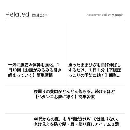
Related
関連記事
Recommended by
一気に腹筋＆体幹を強化。1
座ったままひざを曲げ伸ばし
日10回【お腹がみるみる引き
するだけ。１日１分【下腹ぽ
締まっていく】簡単習慣
っこりの予防に効く】簡単...
腰周りの贅肉がどんどん落ちる。続けるほど
【ペタンコお腹に導く】簡単習慣
40代からの夏、もう“顔だけUV”では足りない。
老け見えを防ぐ髪・唇・塗り直しアイテム３選