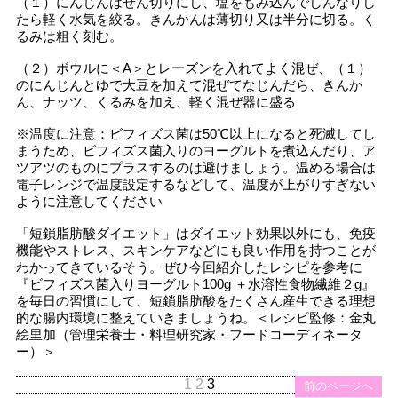
（１）にんじんはせん切りにし、塩をもみ込んでしんなりし
たら軽く水気を絞る。きんかんは薄切り又は半分に切る。く
るみは粗く刻む。
（２）ボウルに＜A＞とレーズンを入れてよく混ぜ、（１）
のにんじんとゆで大豆を加えて混ぜてなじんだら、きんか
ん、ナッツ、くるみを加え、軽く混ぜ器に盛る
※温度に注意：ビフィズス菌は50℃以上になると死滅してし
まうため、ビフィズス菌入りのヨーグルトを煮込んだり、ア
ツアツのものにプラスするのは避けましょう。温める場合は
電子レンジで温度設定するなどして、温度が上がりすぎない
ように注意してください
「短鎖脂肪酸ダイエット」はダイエット効果以外にも、免疫
機能やストレス、スキンケアなどにも良い作用を持つことが
わかってきているそう。ぜひ今回紹介したレシピを参考に
『ビフィズス菌入りヨーグルト100g ＋水溶性食物繊維２g』
を毎日の習慣にして、短鎖脂肪酸をたくさん産生できる理想
的な腸内環境に整えていきましょうね。＜レシピ監修：金丸
絵里加（管理栄養士・料理研究家・フードコーディネータ
ー）＞
1
2
3
前のページへ