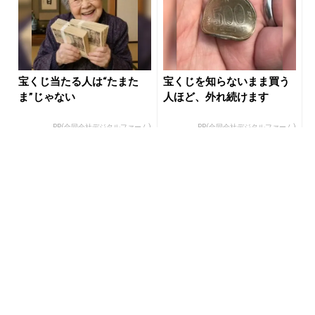
宝くじ当たる人は“たまた
宝くじを知らないまま買う
ま”じゃない
人ほど、外れ続けます
PR(合同会社デジタルファーム)
PR(合同会社デジタルファーム)
宝くじ当たる人だけがやっ
マイナス５歳見えも夢じゃ
ていること、教えます
ない。2026夏、大人のショ
ートボブ３つの正解 - き
れ...
PR(合同会社デジタルファーム )