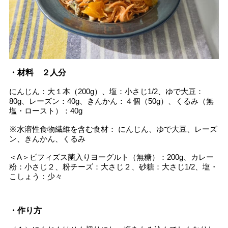
・材料 ２人分
にんじん：大１本（200g）、塩：小さじ1/2、ゆで大豆：
80g、レーズン：40g、きんかん：４個（50g）、くるみ（無
塩・ロースト）：40g
※水溶性食物繊維を含む食材： にんじん、ゆで大豆、レーズ
ン、きんかん、くるみ
＜A＞ビフィズス菌入りヨーグルト（無糖）：200g、カレー
粉：小さじ２、粉チーズ：大さじ２、砂糖：大さじ1/2、塩・
こしょう：少々
・作り方