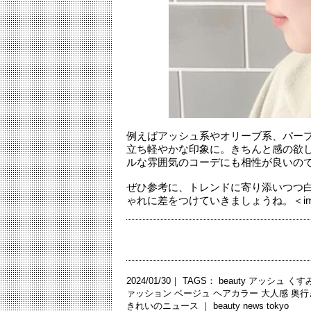
例えばアッシュ系やオリーブ系、パー
立ち軽やかな印象に。きちんと感の欲
ルな雰囲気のコーデにも相性が良いの
ぜひ参考に、トレンドに寄り添いつつ
ゃれに差をつけていきましょうね。＜im
2024/01/30｜ TAGS：
beauty
アッシュ
くす
ァッション
ベージュ
ヘアカラー
大人感
奥行
きれいのニュース ｜
beauty news tokyo