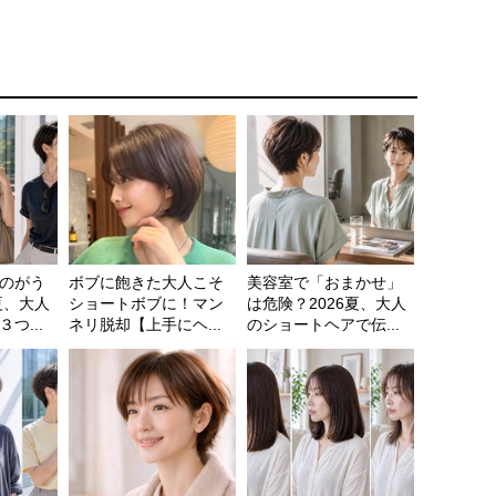
のがう
ボブに飽きた大人こそ
美容室で「おまかせ」
夏、大人
ショートボブに！マン
は危険？2026夏、大人
つ...
ネリ脱却【上手にヘ...
のショートヘアで伝...