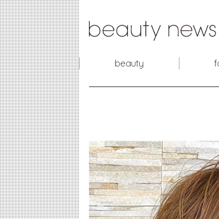
beauty
f