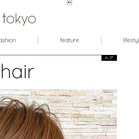

ashion
feature
lifesty
ヘア
hair