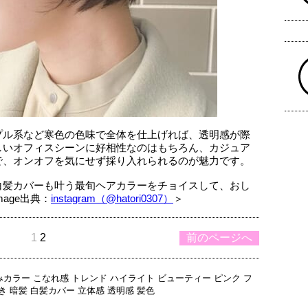
プル系など寒色の色味で全体を仕上げれば、透明感が際
しいオフィスシーンに好相性なのはもちろん、カジュア
で、オンオフを気にせず採り入れられるのが魅力です。
白髪カバーも叶う最旬ヘアカラーをチョイスして、おし
age出典：
instagram（@hatori0307）
＞
1
2
前のページへ
みカラー
こなれ感
トレンド
ハイライト
ビューティー
ピンク
フ
き
暗髪
白髪カバー
立体感
透明感
髪色