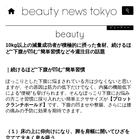
ビューティー
beauty
10kg以上の減量成功者が積極的に摂った食材、続けるほ
ど“下腹が凹む”簡単習慣など今週注目の話題
｜続けるほど“下腹が凹む”簡単習慣
ぽっこりとした下腹に悩まされている方は少なくないと思い
ますが、その原因は筋力の低下だけでなく、内臓の機能低下
による“便秘”も挙げられます。そんなぽっこり下腹にお悩み
の方こそ習慣に採り入れたい簡単エクササイズが
【プロット
クランチホールド】
です。下腹の凹ませや整腸、さらには腰
の痛みの予防に効果を期待できます。
（１）床の上に仰向けになり、脚を肩幅に開いてひざを
立てて大きく息を吸う