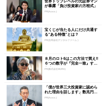
世界トップレベルの元証券マン
が暴露「負け投資家の方程式」
PR(Acoco.)
宝くじが当たる人にだけ共通す
る“ある特徴”とは？
PR(合同会社デジタルファーム )
８月のロト6はこの方法で買え!!
６つの数字が『完全一致』する
方法
PR(株式会社MURA)
「僕が世界三大投資家に認めら
れた理由を話します」数兆円を
任された伝説の投資家
PR(Acoco.)