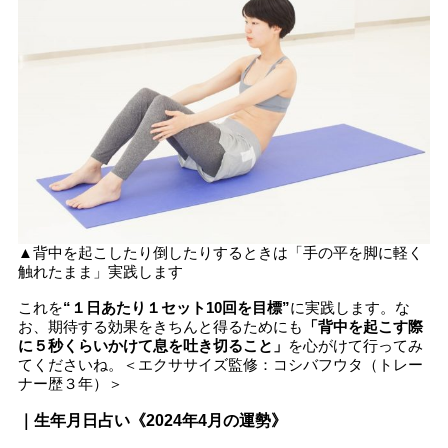
▲背中を起こしたり倒したりするときは「手の平を脚に軽く
触れたまま」実践します
これを
“１日あたり１セット10回を目標”
に実践します。な
お、期待する効果をきちんと得るためにも
「背中を起こす際
に５秒くらいかけて息を吐き切ること」
を心がけて行ってみ
てくださいね。＜エクササイズ監修：コシバフウタ（トレー
ナー歴３年）＞
｜生年月日占い《2024年4月の運勢》