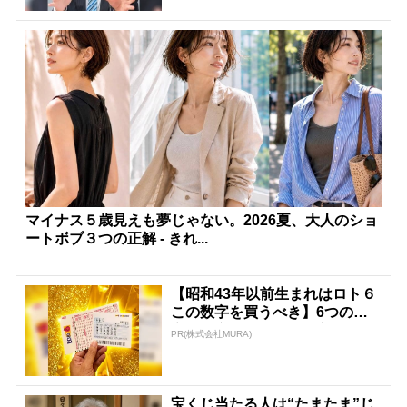
マイナス５歳見えも夢じゃない。2026夏、大人のショ
ートボブ３つの正解 - きれ...
【昭和43年以前生まれはロト６
この数字を買うべき】6つの数
字が「完全一致」する方...
PR(株式会社MURA)
宝くじ当たる人は“たまたま”じ