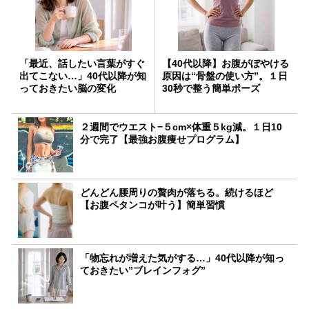
「最近、話したい言葉がすぐ
【40代以降】お腹がぼやける
出てこない…」40代以降が知
原因は“骨盤の使い方”。１日
っておきたい脳の変化
30秒で整う簡単ポーズ
２週間でウエスト−５cm×体重５kg減。１日10
分で完了【最強お腹痩せプログラム】
どんどん腰周りの贅肉が落ちる。続けるほど
【お腹ペタンコが叶う】簡単習慣
「物忘れが増えた気がする…」40代以降が知っ
ておきたい”ブレインフォグ”