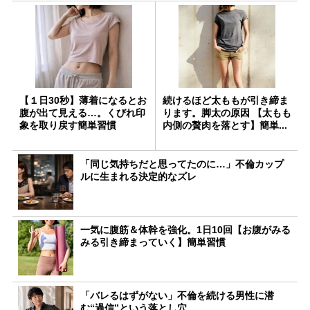
【１日30秒】薄着になるとお
続けるほど太ももが引き締ま
腹が出て見える…。くびれ印
ります。脚太の原因 【太もも
象を取り戻す簡単習慣
内側の贅肉を落とす】簡単...
「同じ気持ちだと思ってたのに…」不倫カップ
ルに生まれる決定的なズレ
一気に腹筋＆体幹を強化。1日10回【お腹がみる
みる引き締まっていく】簡単習慣
「バレるはずがない」不倫を続ける男性に潜
む“過信”という落とし穴