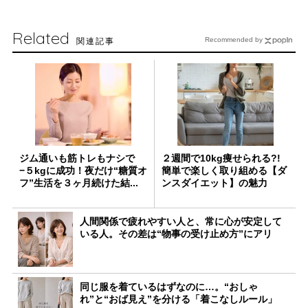
Related
関連記事
Recommended by
ジム通いも筋トレもナシで
２週間で10kg痩せられる?!
−５kgに成功！夜だけ“糖質オ
簡単で楽しく取り組める【ダ
フ”生活を３ヶ月続けた結...
ンスダイエット】の魅力
人間関係で疲れやすい人と、常に心が安定して
いる人。その差は“物事の受け止め方”にアリ
同じ服を着ているはずなのに…。“おしゃ
れ”と“おば見え”を分ける「着こなしルール」