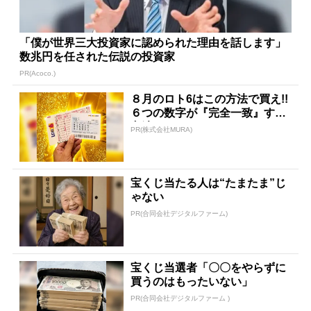
「僕が世界三大投資家に認められた理由を話します」
数兆円を任された伝説の投資家
PR(Acoco.)
８月のロト6はこの方法で買え!!
６つの数字が『完全一致』する
方法
PR(株式会社MURA)
宝くじ当たる人は“たまたま”じ
ゃない
PR(合同会社デジタルファーム)
宝くじ当選者「〇〇をやらずに
買うのはもったいない」
PR(合同会社デジタルファーム )