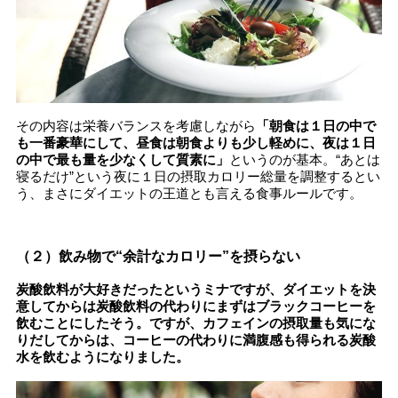
その内容は栄養バランスを考慮しながら
「朝食は１日の中で
も一番豪華にして、昼食は朝食よりも少し軽めに、夜は１日
の中で最も量を少なくして質素に」
というのが基本。“あとは
寝るだけ”という夜に１日の摂取カロリー総量を調整するとい
う、まさにダイエットの王道とも言える食事ルールです。
（２）飲み物で“余計なカロリー”を摂らない
炭酸飲料が大好きだったというミナですが、ダイエットを決
意してからは炭酸飲料の代わりにまずはブラックコーヒーを
飲むことにしたそう。ですが、カフェインの摂取量も気にな
りだしてからは、コーヒーの代わりに満腹感も得られる炭酸
水を飲むようになりました。