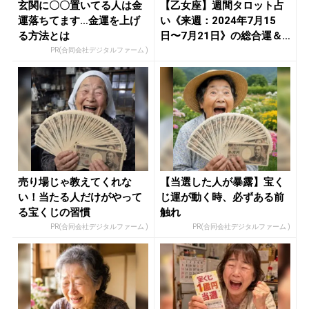
玄関に〇〇置いてる人は金
【乙女座】週間タロット占
運落ちてます…金運を上げ
い《来週：2024年7月15
る方法とは
日〜7月21日》の総合運＆
恋...
PR(合同会社デジタルファーム )
売り場じゃ教えてくれな
【当選した人が暴露】宝く
い！当たる人だけがやって
じ運が動く時、必ずある前
る宝くじの習慣
触れ
PR(合同会社デジタルファーム )
PR(合同会社デジタルファーム )