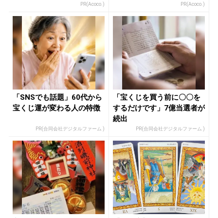
資家
PR(Acoco.)
PR(Acoco.)
「SNSでも話題」60代から
「宝くじを買う前に〇〇を
宝くじ運が変わる人の特徴
するだけです」7億当選者が
続出
PR(合同会社デジタルファーム )
PR(合同会社デジタルファーム )